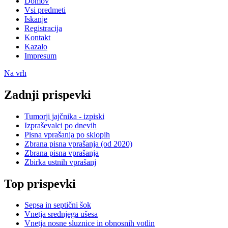
Domov
Vsi predmeti
Iskanje
Registracija
Kontakt
Kazalo
Impresum
Na vrh
Zadnji prispevki
Tumorji jajčnika - izpiski
Izpraševalci po dnevih
Pisna vprašanja po sklopih
Zbrana pisna vprašanja (od 2020)
Zbrana pisna vprašanja
Zbirka ustnih vprašanj
Top prispevki
Sepsa in septični šok
Vnetja srednjega ušesa
Vnetja nosne sluznice in obnosnih votlin