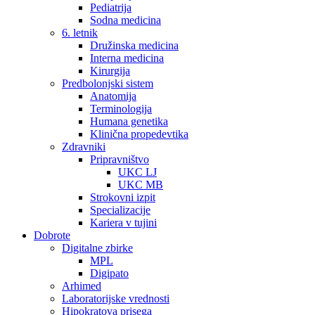
Pediatrija
Sodna medicina
6. letnik
Družinska medicina
Interna medicina
Kirurgija
Predbolonjski sistem
Anatomija
Terminologija
Humana genetika
Klinična propedevtika
Zdravniki
Pripravništvo
UKC LJ
UKC MB
Strokovni izpit
Specializacije
Kariera v tujini
Dobrote
Digitalne zbirke
MPL
Digipato
Arhimed
Laboratorijske vrednosti
Hipokratova prisega