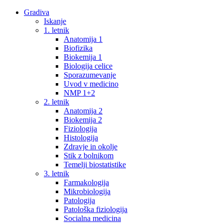
Gradiva
Iskanje
1. letnik
Anatomija 1
Biofizika
Biokemija 1
Biologija celice
Sporazumevanje
Uvod v medicino
NMP 1+2
2. letnik
Anatomija 2
Biokemija 2
Fiziologija
Histologija
Zdravje in okolje
Stik z bolnikom
Temelji biostatistike
3. letnik
Farmakologija
Mikrobiologija
Patologija
Patološka fiziologija
Socialna medicina