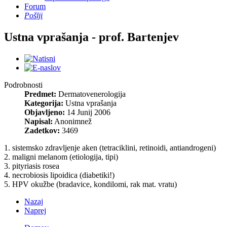
Forum
Pošlji
Ustna vprašanja - prof. Bartenjev
Podrobnosti
Predmet:
Dermatovenerologija
Kategorija:
Ustna vprašanja
Objavljeno:
14 Junij 2006
Napisal:
Anonimnež
Zadetkov:
3469
1. sistemsko zdravljenje aken (tetraciklini, retinoidi, antiandrogeni)
2. maligni melanom (etiologija, tipi)
3. pityriasis rosea
4. necrobiosis lipoidica (diabetiki!)
5. HPV okužbe (bradavice, kondilomi, rak mat. vratu)
Nazaj
Naprej