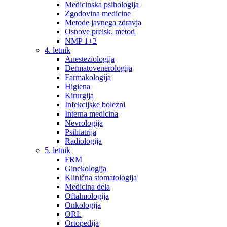
Medicinska psihologija
Zgodovina medicine
Metode javnega zdravja
Osnove preisk. metod
NMP 1+2
4. letnik
Anesteziologija
Dermatovenerologija
Farmakologija
Higiena
Kirurgija
Infekcijske bolezni
Interna medicina
Nevrologija
Psihiatrija
Radiologija
5. letnik
FRM
Ginekologija
Klinična stomatologija
Medicina dela
Oftalmologija
Onkologija
ORL
Ortopedija