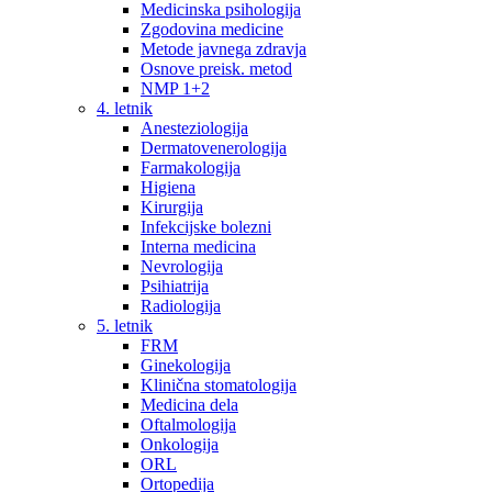
Medicinska psihologija
Zgodovina medicine
Metode javnega zdravja
Osnove preisk. metod
NMP 1+2
4. letnik
Anesteziologija
Dermatovenerologija
Farmakologija
Higiena
Kirurgija
Infekcijske bolezni
Interna medicina
Nevrologija
Psihiatrija
Radiologija
5. letnik
FRM
Ginekologija
Klinična stomatologija
Medicina dela
Oftalmologija
Onkologija
ORL
Ortopedija