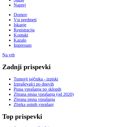
Naprej
Domov
Vsi predmeti
Iskanje
Registracija
Kontakt
Kazalo
Impresum
Na vrh
Zadnji prispevki
Tumorji jajčnika - izpiski
Izpraševalci po dnevih
Pisna vprašanja po sklopih
Zbrana pisna vprašanja (od 2020)
Zbrana pisna vprašanja
Zbirka ustnih vprašanj
Top prispevki