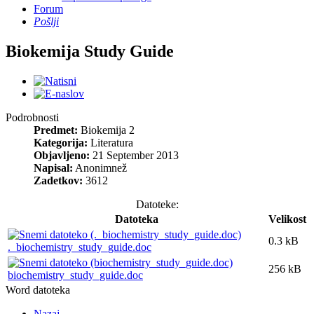
Forum
Pošlji
Biokemija Study Guide
Podrobnosti
Predmet:
Biokemija 2
Kategorija:
Literatura
Objavljeno:
21 September 2013
Napisal:
Anonimnež
Zadetkov:
3612
Datoteke:
Datoteka
Velikost
0.3 kB
._biochemistry_study_guide.doc
256 kB
biochemistry_study_guide.doc
Word datoteka
Nazaj