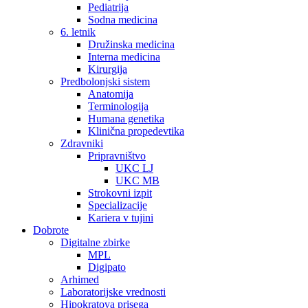
Pediatrija
Sodna medicina
6. letnik
Družinska medicina
Interna medicina
Kirurgija
Predbolonjski sistem
Anatomija
Terminologija
Humana genetika
Klinična propedevtika
Zdravniki
Pripravništvo
UKC LJ
UKC MB
Strokovni izpit
Specializacije
Kariera v tujini
Dobrote
Digitalne zbirke
MPL
Digipato
Arhimed
Laboratorijske vrednosti
Hipokratova prisega