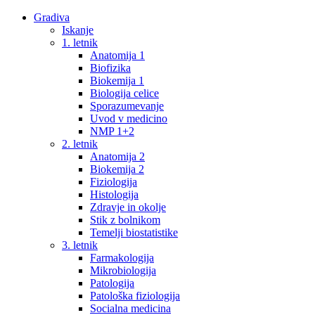
Gradiva
Iskanje
1. letnik
Anatomija 1
Biofizika
Biokemija 1
Biologija celice
Sporazumevanje
Uvod v medicino
NMP 1+2
2. letnik
Anatomija 2
Biokemija 2
Fiziologija
Histologija
Zdravje in okolje
Stik z bolnikom
Temelji biostatistike
3. letnik
Farmakologija
Mikrobiologija
Patologija
Patološka fiziologija
Socialna medicina