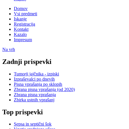
Domov
Vsi predmeti
Iskanje
Registracija
Kontakt
Kazalo
Impresum
Na vrh
Zadnji prispevki
Tumorji jajčnika - izpiski
Izpraševalci po dnevih
Pisna vprašanja po sklopih
Zbrana pisna vprašanja (od 2020)
Zbrana pisna vprašanja
Zbirka ustnih vprašanj
Top prispevki
Sepsa in septični šok