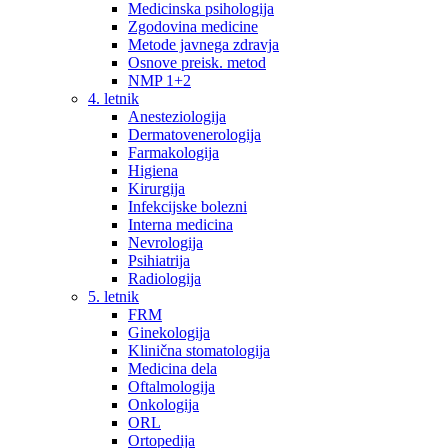
Medicinska psihologija
Zgodovina medicine
Metode javnega zdravja
Osnove preisk. metod
NMP 1+2
4. letnik
Anesteziologija
Dermatovenerologija
Farmakologija
Higiena
Kirurgija
Infekcijske bolezni
Interna medicina
Nevrologija
Psihiatrija
Radiologija
5. letnik
FRM
Ginekologija
Klinična stomatologija
Medicina dela
Oftalmologija
Onkologija
ORL
Ortopedija