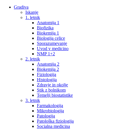
Gradiva
Iskanje
1. letnik
Anatomija 1
Biofizika
Biokemija 1
Biologija celice
Sporazumevanje
Uvod v medicino
NMP 1+2
2. letnik
Anatomija 2
Biokemija 2
Fiziologija
Histologija
Zdravje in okolje
Stik z bolnikom
Temelji biostatistike
3. letnik
Farmakologija
Mikrobiologija
Patologija
Patološka fiziologija
Socialna medicina