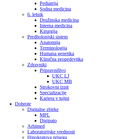
Pediatrija
Sodna medicina
6. letnik
Družinska medicina
Interna medicina
Kirurgija
Predbolonjski sistem
Anatomija
Terminologija
Humana genetika
Klinična propedevtika
Zdravniki
Pripravništvo
UKC LJ
UKC MB
Strokovni izpit
Specializacije
Kariera v tujini
Dobrote
Digitalne zbirke
MPL
Digipato
Arhimed
Laboratorijske vrednosti
Hipokratova prisega