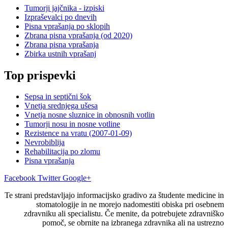
Tumorji jajčnika - izpiski
Izpraševalci po dnevih
Pisna vprašanja po sklopih
Zbrana pisna vprašanja (od 2020)
Zbrana pisna vprašanja
Zbirka ustnih vprašanj
Top prispevki
Sepsa in septični šok
Vnetja srednjega ušesa
Vnetja nosne sluznice in obnosnih votlin
Tumorji nosu in nosne votline
Rezistence na vratu (2007-01-09)
Nevrobiblija
Rehabilitacija po zlomu
Pisna vprašanja
Facebook
Twitter
Google+
Te strani predstavljajo informacijsko gradivo za študente medicine in
stomatologije in ne morejo nadomestiti obiska pri osebnem
zdravniku ali specialistu. Če menite, da potrebujete zdravniško
pomoč, se obrnite na izbranega zdravnika ali na ustrezno