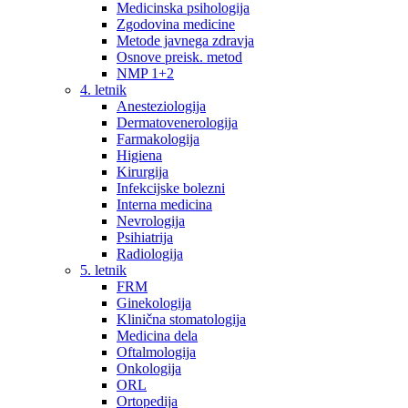
Medicinska psihologija
Zgodovina medicine
Metode javnega zdravja
Osnove preisk. metod
NMP 1+2
4. letnik
Anesteziologija
Dermatovenerologija
Farmakologija
Higiena
Kirurgija
Infekcijske bolezni
Interna medicina
Nevrologija
Psihiatrija
Radiologija
5. letnik
FRM
Ginekologija
Klinična stomatologija
Medicina dela
Oftalmologija
Onkologija
ORL
Ortopedija