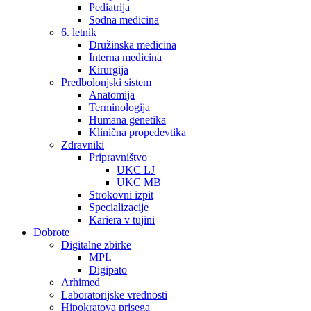
Pediatrija
Sodna medicina
6. letnik
Družinska medicina
Interna medicina
Kirurgija
Predbolonjski sistem
Anatomija
Terminologija
Humana genetika
Klinična propedevtika
Zdravniki
Pripravništvo
UKC LJ
UKC MB
Strokovni izpit
Specializacije
Kariera v tujini
Dobrote
Digitalne zbirke
MPL
Digipato
Arhimed
Laboratorijske vrednosti
Hipokratova prisega