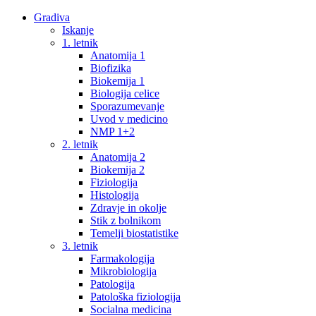
Gradiva
Iskanje
1. letnik
Anatomija 1
Biofizika
Biokemija 1
Biologija celice
Sporazumevanje
Uvod v medicino
NMP 1+2
2. letnik
Anatomija 2
Biokemija 2
Fiziologija
Histologija
Zdravje in okolje
Stik z bolnikom
Temelji biostatistike
3. letnik
Farmakologija
Mikrobiologija
Patologija
Patološka fiziologija
Socialna medicina