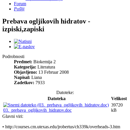
Forum
Pošlji
Prebava ogljikovih hidratov -
izpiski,zapiski
Podrobnosti
Predmet:
Biokemija 2
Kategorija:
Literatura
Objavljeno:
13 Februar 2008
Napisal:
Liana
Zadetkov:
7933
Datoteke:
Datoteka
Velikost
39720
03._prebava_ogljikovih_hidratov.doc
kB
Glavni viri:
• http://courses.cm.utexas.edu/jrobertus/ch339k/overheads-3.htm