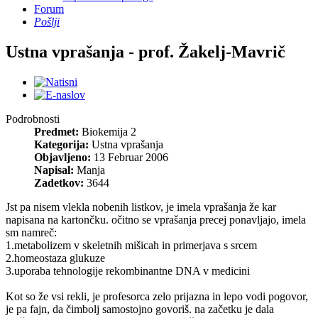
Forum
Pošlji
Ustna vprašanja - prof. Žakelj-Mavrič
Podrobnosti
Predmet:
Biokemija 2
Kategorija:
Ustna vprašanja
Objavljeno:
13 Februar 2006
Napisal:
Manja
Zadetkov:
3644
Jst pa nisem vlekla nobenih listkov, je imela vprašanja že kar
napisana na kartončku. očitno se vprašanja precej ponavljajo, imela
sm namreč:
1.metabolizem v skeletnih mišicah in primerjava s srcem
2.homeostaza glukuze
3.uporaba tehnologije rekombinantne DNA v medicini
Kot so že vsi rekli, je profesorca zelo prijazna in lepo vodi pogovor,
je pa fajn, da čimbolj samostojno govoriš. na začetku je dala