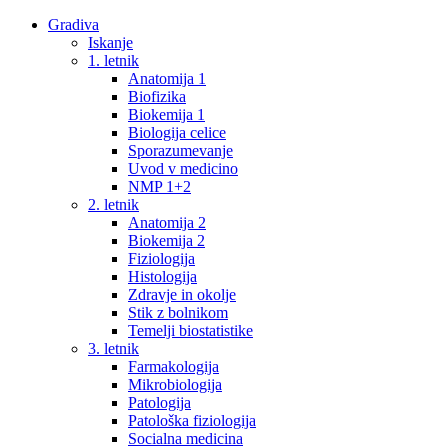
Gradiva
Iskanje
1. letnik
Anatomija 1
Biofizika
Biokemija 1
Biologija celice
Sporazumevanje
Uvod v medicino
NMP 1+2
2. letnik
Anatomija 2
Biokemija 2
Fiziologija
Histologija
Zdravje in okolje
Stik z bolnikom
Temelji biostatistike
3. letnik
Farmakologija
Mikrobiologija
Patologija
Patološka fiziologija
Socialna medicina