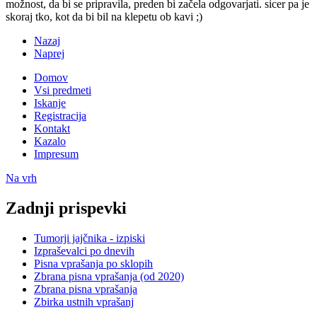
možnost, da bi se pripravila, preden bi začela odgovarjati. sicer pa je
skoraj tko, kot da bi bil na klepetu ob kavi ;)
Nazaj
Naprej
Domov
Vsi predmeti
Iskanje
Registracija
Kontakt
Kazalo
Impresum
Na vrh
Zadnji prispevki
Tumorji jajčnika - izpiski
Izpraševalci po dnevih
Pisna vprašanja po sklopih
Zbrana pisna vprašanja (od 2020)
Zbrana pisna vprašanja
Zbirka ustnih vprašanj