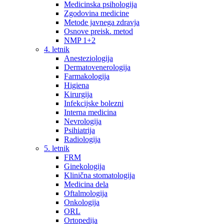
Medicinska psihologija
Zgodovina medicine
Metode javnega zdravja
Osnove preisk. metod
NMP 1+2
4. letnik
Anesteziologija
Dermatovenerologija
Farmakologija
Higiena
Kirurgija
Infekcijske bolezni
Interna medicina
Nevrologija
Psihiatrija
Radiologija
5. letnik
FRM
Ginekologija
Klinična stomatologija
Medicina dela
Oftalmologija
Onkologija
ORL
Ortopedija