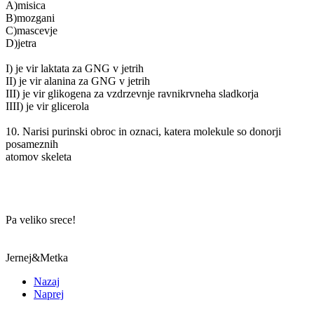
A)misica
B)mozgani
C)mascevje
D)jetra
I) je vir laktata za GNG v jetrih
II) je vir alanina za GNG v jetrih
III) je vir glikogena za vzdrzevnje ravnikrvneha sladkorja
IIII) je vir glicerola
10. Narisi purinski obroc in oznaci, katera molekule so donorji
posameznih
atomov skeleta
Pa veliko srece!
Jernej&Metka
Nazaj
Naprej