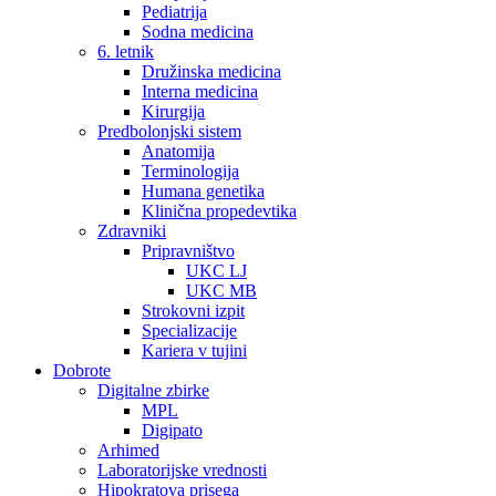
Pediatrija
Sodna medicina
6. letnik
Družinska medicina
Interna medicina
Kirurgija
Predbolonjski sistem
Anatomija
Terminologija
Humana genetika
Klinična propedevtika
Zdravniki
Pripravništvo
UKC LJ
UKC MB
Strokovni izpit
Specializacije
Kariera v tujini
Dobrote
Digitalne zbirke
MPL
Digipato
Arhimed
Laboratorijske vrednosti
Hipokratova prisega