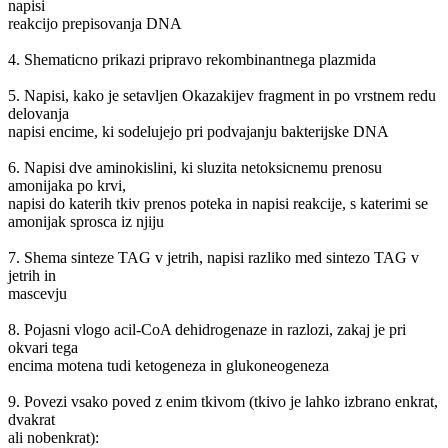
napisi
reakcijo prepisovanja DNA
4. Shematicno prikazi pripravo rekombinantnega plazmida
5. Napisi, kako je setavljen Okazakijev fragment in po vrstnem redu
delovanja
napisi encime, ki sodelujejo pri podvajanju bakterijske DNA
6. Napisi dve aminokislini, ki sluzita netoksicnemu prenosu
amonijaka po krvi,
napisi do katerih tkiv prenos poteka in napisi reakcije, s katerimi se
amonijak sprosca iz njiju
7. Shema sinteze TAG v jetrih, napisi razliko med sintezo TAG v
jetrih in
mascevju
8. Pojasni vlogo acil-CoA dehidrogenaze in razlozi, zakaj je pri
okvari tega
encima motena tudi ketogeneza in glukoneogeneza
9. Povezi vsako poved z enim tkivom (tkivo je lahko izbrano enkrat,
dvakrat
ali nobenkrat):