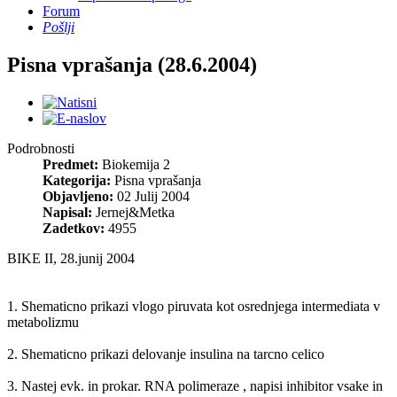
Forum
Pošlji
Pisna vprašanja (28.6.2004)
Podrobnosti
Predmet:
Biokemija 2
Kategorija:
Pisna vprašanja
Objavljeno:
02 Julij 2004
Napisal:
Jernej&Metka
Zadetkov:
4955
BIKE II, 28.junij 2004
1. Shematicno prikazi vlogo piruvata kot osrednjega intermediata v
metabolizmu
2. Shematicno prikazi delovanje insulina na tarcno celico
3. Nastej evk. in prokar. RNA polimeraze , napisi inhibitor vsake in