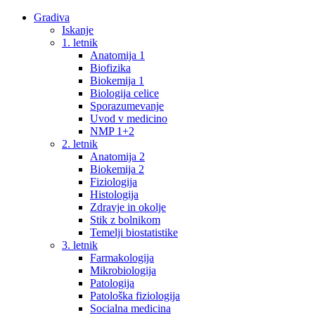
Gradiva
Iskanje
1. letnik
Anatomija 1
Biofizika
Biokemija 1
Biologija celice
Sporazumevanje
Uvod v medicino
NMP 1+2
2. letnik
Anatomija 2
Biokemija 2
Fiziologija
Histologija
Zdravje in okolje
Stik z bolnikom
Temelji biostatistike
3. letnik
Farmakologija
Mikrobiologija
Patologija
Patološka fiziologija
Socialna medicina