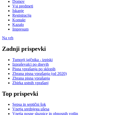
Domov
Vsi predmeti
Iskanje
Registracija
Kontakt
Kazalo
Impresum
Na vrh
Zadnji prispevki
Tumorji jajčnika - izpiski
Izpraševalci po dnevih
Pisna vprašanja po sklopih
Zbrana pisna vprašanja (od 2020)
Zbrana pisna vprašanja
Zbirka ustnih vprašanj
Top prispevki
Sepsa in septični šok
Vnetja srednjega ušesa
Vnetja nosne sluznice in obnosnih votlin