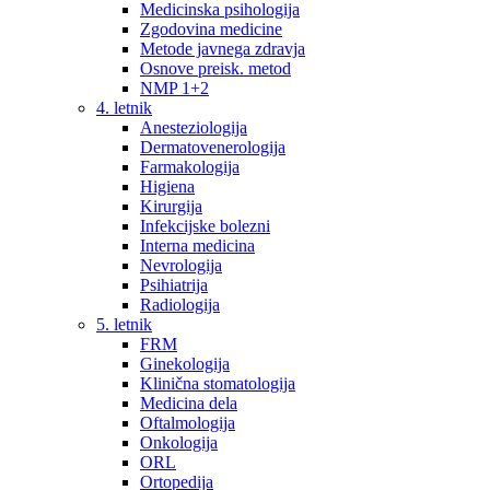
Medicinska psihologija
Zgodovina medicine
Metode javnega zdravja
Osnove preisk. metod
NMP 1+2
4. letnik
Anesteziologija
Dermatovenerologija
Farmakologija
Higiena
Kirurgija
Infekcijske bolezni
Interna medicina
Nevrologija
Psihiatrija
Radiologija
5. letnik
FRM
Ginekologija
Klinična stomatologija
Medicina dela
Oftalmologija
Onkologija
ORL
Ortopedija