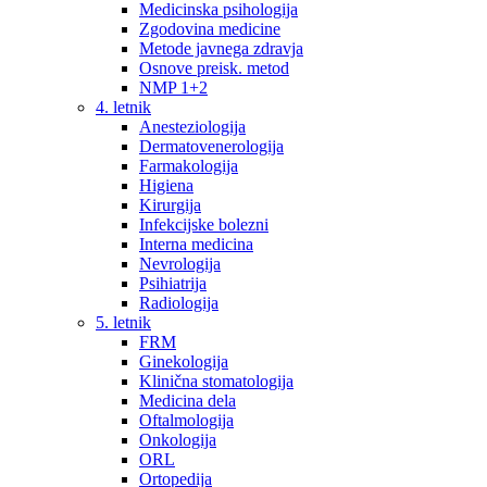
Medicinska psihologija
Zgodovina medicine
Metode javnega zdravja
Osnove preisk. metod
NMP 1+2
4. letnik
Anesteziologija
Dermatovenerologija
Farmakologija
Higiena
Kirurgija
Infekcijske bolezni
Interna medicina
Nevrologija
Psihiatrija
Radiologija
5. letnik
FRM
Ginekologija
Klinična stomatologija
Medicina dela
Oftalmologija
Onkologija
ORL
Ortopedija