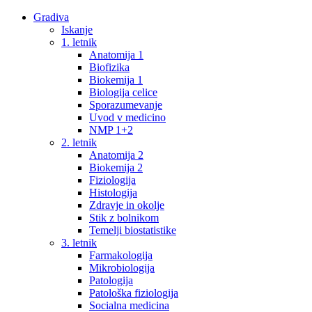
Gradiva
Iskanje
1. letnik
Anatomija 1
Biofizika
Biokemija 1
Biologija celice
Sporazumevanje
Uvod v medicino
NMP 1+2
2. letnik
Anatomija 2
Biokemija 2
Fiziologija
Histologija
Zdravje in okolje
Stik z bolnikom
Temelji biostatistike
3. letnik
Farmakologija
Mikrobiologija
Patologija
Patološka fiziologija
Socialna medicina