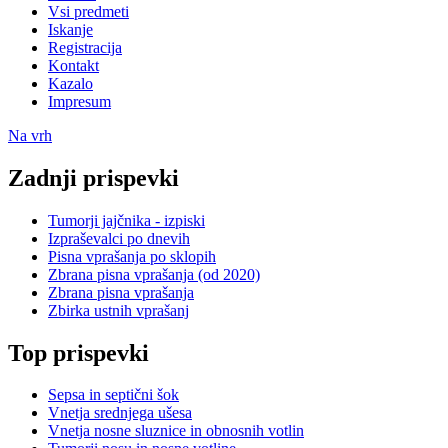
Vsi predmeti
Iskanje
Registracija
Kontakt
Kazalo
Impresum
Na vrh
Zadnji prispevki
Tumorji jajčnika - izpiski
Izpraševalci po dnevih
Pisna vprašanja po sklopih
Zbrana pisna vprašanja (od 2020)
Zbrana pisna vprašanja
Zbirka ustnih vprašanj
Top prispevki
Sepsa in septični šok
Vnetja srednjega ušesa
Vnetja nosne sluznice in obnosnih votlin