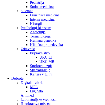
Pediatrija
Sodna medicina
6. letnik
Družinska medicina
Interna medicina
Kirurgija
Predbolonjski sistem
Anatomija
Terminologija
Humana genetika
Klinična propedevtika
Zdravniki
Pripravništvo
UKC LJ
UKC MB
Strokovni izpit
Specializacije
Kariera v tujini
Dobrote
Digitalne zbirke
MPL
Digipato
Arhimed
Laboratorijske vrednosti
Hipokratova prisega