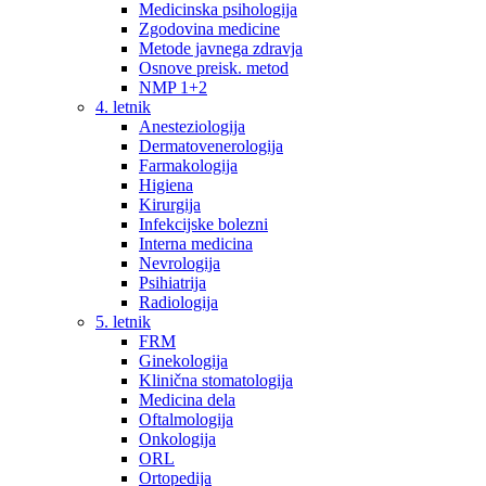
Medicinska psihologija
Zgodovina medicine
Metode javnega zdravja
Osnove preisk. metod
NMP 1+2
4. letnik
Anesteziologija
Dermatovenerologija
Farmakologija
Higiena
Kirurgija
Infekcijske bolezni
Interna medicina
Nevrologija
Psihiatrija
Radiologija
5. letnik
FRM
Ginekologija
Klinična stomatologija
Medicina dela
Oftalmologija
Onkologija
ORL
Ortopedija