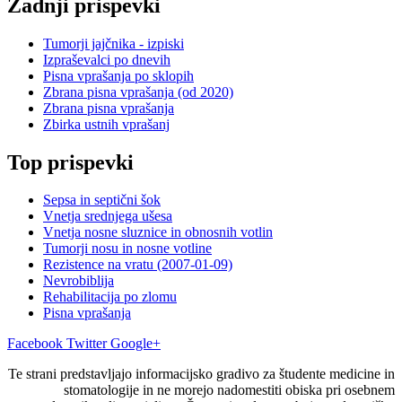
Zadnji prispevki
Tumorji jajčnika - izpiski
Izpraševalci po dnevih
Pisna vprašanja po sklopih
Zbrana pisna vprašanja (od 2020)
Zbrana pisna vprašanja
Zbirka ustnih vprašanj
Top prispevki
Sepsa in septični šok
Vnetja srednjega ušesa
Vnetja nosne sluznice in obnosnih votlin
Tumorji nosu in nosne votline
Rezistence na vratu (2007-01-09)
Nevrobiblija
Rehabilitacija po zlomu
Pisna vprašanja
Facebook
Twitter
Google+
Te strani predstavljajo informacijsko gradivo za študente medicine in
stomatologije in ne morejo nadomestiti obiska pri osebnem