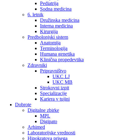
Pediatrija
Sodna medicina
6. letnik
Družinska medicina
Interna medicina
Kirurgija
Predbolonjski sistem
Anatomija
Terminologija
Humana genetika
Klinična propedevtika
Zdravniki
Pripravništvo
UKC LJ
UKC MB
Strokovni izpit
Specializacije
Kariera v tujini
Dobrote
Digitalne zbirke
MPL
Digipato
Arhimed
Laboratorijske vrednosti
Hipokratova prisega