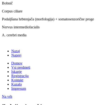
Bobnič
Corpus ciliare
Podaljšana hrbtenjača (morfologija) + somatosenzorične proge
Nervus intermediofacialis
A. cerebri media
Nazaj
Naprej
Domov
Vsi predmeti
Iskanje
Registracija
Kontakt
Kazalo
Impresum
Na vrh