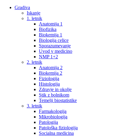
Gradiva
Iskanje
1. letnik
Anatomija 1
Biofizika
Biokemija 1
Biologija celice
Sporazumevanje
Uvod v medicino
NMP 1+2
2. letnik
Anatomija 2
Biokemija 2
Fiziologija
Histologija
Zdravje in okolje
Stik z bolnikom
Temelji biostatistike
3. letnik
Farmakologija
Mikrobiologija
Patologija
Patološka fiziologija
Socialna medicina