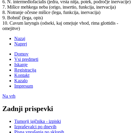
6. N. intermediofacialis (jedra, vrsta nitja, potek, področje inervacije)
7. Mišice mehkega neba (origo, insertio, funkcija, inervacija)
8. Notranje očesne mišice (lega, funkcija, inervacija)
9. Bobnič (lega, opis)
10. Cavum laryngis (odseki, kaj omejuje vhod, rima glottidis -
omejitve)
Nazaj
Naprej
Domov
Vsi predmeti
Iskanje
Registracija
Kontakt
Kazalo
Impresum
Na vrh
Zadnji prispevki
Tumorji jajčnika - izpiski
Izpraševalci po dnevih
Pisna vprašanja po sklopih