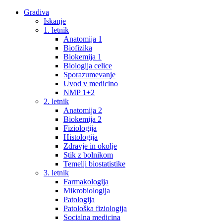
Gradiva
Iskanje
1. letnik
Anatomija 1
Biofizika
Biokemija 1
Biologija celice
Sporazumevanje
Uvod v medicino
NMP 1+2
2. letnik
Anatomija 2
Biokemija 2
Fiziologija
Histologija
Zdravje in okolje
Stik z bolnikom
Temelji biostatistike
3. letnik
Farmakologija
Mikrobiologija
Patologija
Patološka fiziologija
Socialna medicina