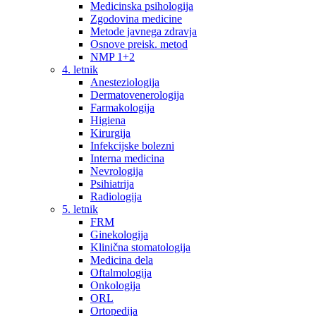
Medicinska psihologija
Zgodovina medicine
Metode javnega zdravja
Osnove preisk. metod
NMP 1+2
4. letnik
Anesteziologija
Dermatovenerologija
Farmakologija
Higiena
Kirurgija
Infekcijske bolezni
Interna medicina
Nevrologija
Psihiatrija
Radiologija
5. letnik
FRM
Ginekologija
Klinična stomatologija
Medicina dela
Oftalmologija
Onkologija
ORL
Ortopedija