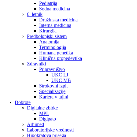
Pediatrija
Sodna medicina
6. letnik
Družinska medicina
Interna medicina
Kirurgija
Predbolonjski sistem
Anatomija
Terminologija
Humana genetika
Klinična propedevtika
Zdravniki
Pripravništvo
UKC LJ
UKC MB
Strokovni izpit
Specializacije
Kariera v tujini
Dobrote
Digitalne zbirke
MPL
Digipato
Arhimed
Laboratorijske vrednosti
Hipokratova prisega