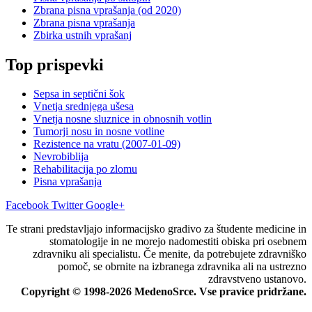
Zbrana pisna vprašanja (od 2020)
Zbrana pisna vprašanja
Zbirka ustnih vprašanj
Top prispevki
Sepsa in septični šok
Vnetja srednjega ušesa
Vnetja nosne sluznice in obnosnih votlin
Tumorji nosu in nosne votline
Rezistence na vratu (2007-01-09)
Nevrobiblija
Rehabilitacija po zlomu
Pisna vprašanja
Facebook
Twitter
Google+
Te strani predstavljajo informacijsko gradivo za študente medicine in
stomatologije in ne morejo nadomestiti obiska pri osebnem
zdravniku ali specialistu. Če menite, da potrebujete zdravniško
pomoč, se obrnite na izbranega zdravnika ali na ustrezno
zdravstveno ustanovo.
Copyright © 1998-2026 MedenoSrce. Vse pravice pridržane.