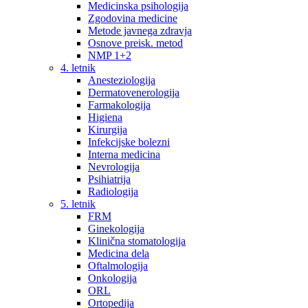
Medicinska psihologija
Zgodovina medicine
Metode javnega zdravja
Osnove preisk. metod
NMP 1+2
4. letnik
Anesteziologija
Dermatovenerologija
Farmakologija
Higiena
Kirurgija
Infekcijske bolezni
Interna medicina
Nevrologija
Psihiatrija
Radiologija
5. letnik
FRM
Ginekologija
Klinična stomatologija
Medicina dela
Oftalmologija
Onkologija
ORL
Ortopedija