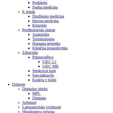
Pediatrija
Sodna medicina
6. letnik
Družinska medicina
Interna medicina
Kirurgija
Predbolonjski sistem
Anatomija
Terminologija
Humana genetika
Klinična propedevtika
Zdravniki
Pripravništvo
UKC LJ
UKC MB
Strokovni izpit
Specializacije
Kariera v tujini
Dobrote
Digitalne zbirke
MPL
Digipato
Arhimed
Laboratorijske vrednosti
Hipokratova prisega