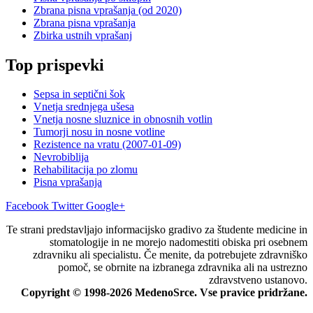
Zbrana pisna vprašanja (od 2020)
Zbrana pisna vprašanja
Zbirka ustnih vprašanj
Top prispevki
Sepsa in septični šok
Vnetja srednjega ušesa
Vnetja nosne sluznice in obnosnih votlin
Tumorji nosu in nosne votline
Rezistence na vratu (2007-01-09)
Nevrobiblija
Rehabilitacija po zlomu
Pisna vprašanja
Facebook
Twitter
Google+
Te strani predstavljajo informacijsko gradivo za študente medicine in
stomatologije in ne morejo nadomestiti obiska pri osebnem
zdravniku ali specialistu. Če menite, da potrebujete zdravniško
pomoč, se obrnite na izbranega zdravnika ali na ustrezno
zdravstveno ustanovo.
Copyright © 1998-2026 MedenoSrce. Vse pravice pridržane.