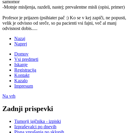
samomor
-Motnje misljenja, razdeli, nastej; prevalentne misli (opisi, primer)
Profesor je prijazen (psihiater pač :) Ko se v kej zapiči, ne popusti,
velik je odvisno od sreče, so pa pacienti vsi fajni, več al manj
odvisnost dobis.....
Nazaj
Naprej
Domov
Vsi predmeti
Iskanje
Registracija
Kontakt
Kazalo
Impresum
Na vrh
Zadnji prispevki
Tumorji jajčnika - izpiski
Izpraševalci po dnevih
Pisna vprašanja po sklopih