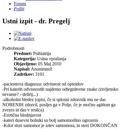
Forum
Pošlji
Ustni izpit - dr. Pregelj
Podrobnosti
Predmet:
Psihiatrija
Kategorija:
Ustna vprašanja
Objavljeno:
05 Maj 2010
Napisal:
Anonimnež
Zadetkov:
3101
-pacientova diagnoza: odvisnost od opioidov
-Pri katerih odvisnostih najdemo odtegnitvene znake (zivljensko
nevarne? - delirij...)
-alkoholni bledez (opisi, če si splosni zdravnik mu ne das
NOBENIH zdravil, posljes ga v Polje, če je močno agitiran ga
zvezes in das v resilca)
-Erotična blodnjavost
-kateri dusevni bolniki so bolj samomorilno ogrozeni
-Kdor stori samomor je zrtev samomora, in stori DOKONČAN