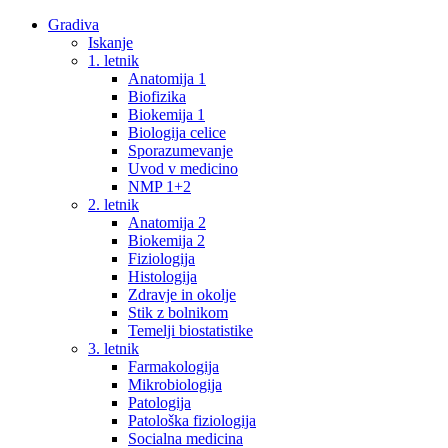
Gradiva
Iskanje
1. letnik
Anatomija 1
Biofizika
Biokemija 1
Biologija celice
Sporazumevanje
Uvod v medicino
NMP 1+2
2. letnik
Anatomija 2
Biokemija 2
Fiziologija
Histologija
Zdravje in okolje
Stik z bolnikom
Temelji biostatistike
3. letnik
Farmakologija
Mikrobiologija
Patologija
Patološka fiziologija
Socialna medicina