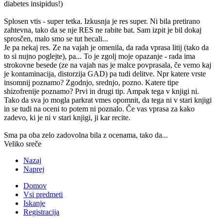
diabetes insipidus!)
Splosen vtis - super tetka. Izkusnja je res super. Ni bila pretirano
zahtevna, tako da se nje RES ne rabite bat. Sam izpit je bil dokaj
sprosčen, malo smo se tut hecali...
Je pa nekaj res. Ze na vajah je omenila, da rada vprasa litij (tako da
to si nujno poglejte), pa... To je zgolj moje opazanje - rada ima
strokovne besede (ze na vajah nas je malce povprasala, če vemo kaj
je kontaminacija, distorzija GAD) pa tudi delitve. Npr katere vrste
insomnij poznamo? Zgodnjo, srednjo, pozno. Katere tipe
shizofrenije poznamo? Prvi in drugi tip. Ampak tega v knjigi ni.
Tako da sva jo mogla parkrat vmes opomnit, da tega ni v stari knjigi
in se tudi na oceni to potem ni poznalo. Če vas vprasa za kako
zadevo, ki je ni v stari knjigi, ji kar recite.
Sma pa oba zelo zadovolna bila z ocenama, tako da...
Veliko sreče
Nazaj
Naprej
Domov
Vsi predmeti
Iskanje
Registracija