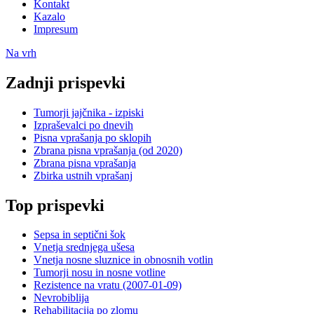
Kontakt
Kazalo
Impresum
Na vrh
Zadnji prispevki
Tumorji jajčnika - izpiski
Izpraševalci po dnevih
Pisna vprašanja po sklopih
Zbrana pisna vprašanja (od 2020)
Zbrana pisna vprašanja
Zbirka ustnih vprašanj
Top prispevki
Sepsa in septični šok
Vnetja srednjega ušesa
Vnetja nosne sluznice in obnosnih votlin
Tumorji nosu in nosne votline
Rezistence na vratu (2007-01-09)
Nevrobiblija
Rehabilitacija po zlomu