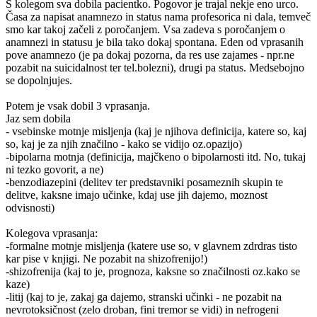
S kolegom sva dobila pacientko. Pogovor je trajal nekje eno urco.
Časa za napisat anamnezo in status nama profesorica ni dala, temveč
smo kar takoj začeli z poročanjem. Vsa zadeva s poročanjem o
anamnezi in statusu je bila tako dokaj spontana. Eden od vprasanih
pove anamnezo (je pa dokaj pozorna, da res use zajames - npr.ne
pozabit na suicidalnost ter tel.bolezni), drugi pa status. Medsebojno
se dopolnjujes.
Potem je vsak dobil 3 vprasanja.
Jaz sem dobila
- vsebinske motnje misljenja (kaj je njihova definicija, katere so, kaj
so, kaj je za njih značilno - kako se vidijo oz.opazijo)
-bipolarna motnja (definicija, majčkeno o bipolarnosti itd. No, tukaj
ni tezko govorit, a ne)
-benzodiazepini (delitev ter predstavniki posameznih skupin te
delitve, kaksne imajo učinke, kdaj use jih dajemo, moznost
odvisnosti)
Kolegova vprasanja:
-formalne motnje misljenja (katere use so, v glavnem zdrdras tisto
kar pise v knjigi. Ne pozabit na shizofrenijo!)
-shizofrenija (kaj to je, prognoza, kaksne so značilnosti oz.kako se
kaze)
-litij (kaj to je, zakaj ga dajemo, stranski učinki - ne pozabit na
nevrotoksičnost (zelo droban, fini tremor se vidi) in nefrogeni