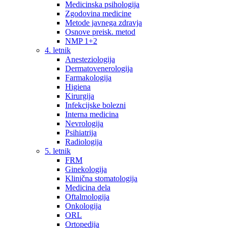
Medicinska psihologija
Zgodovina medicine
Metode javnega zdravja
Osnove preisk. metod
NMP 1+2
4. letnik
Anesteziologija
Dermatovenerologija
Farmakologija
Higiena
Kirurgija
Infekcijske bolezni
Interna medicina
Nevrologija
Psihiatrija
Radiologija
5. letnik
FRM
Ginekologija
Klinična stomatologija
Medicina dela
Oftalmologija
Onkologija
ORL
Ortopedija