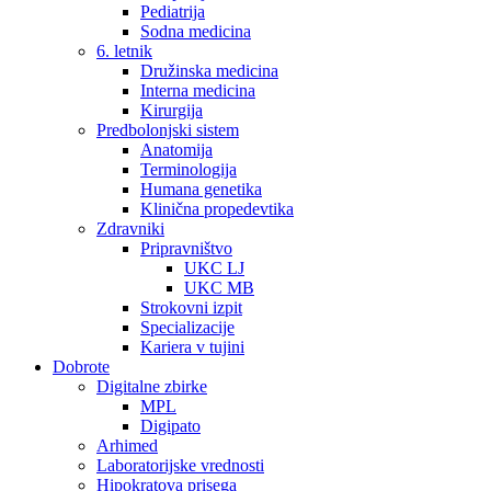
Pediatrija
Sodna medicina
6. letnik
Družinska medicina
Interna medicina
Kirurgija
Predbolonjski sistem
Anatomija
Terminologija
Humana genetika
Klinična propedevtika
Zdravniki
Pripravništvo
UKC LJ
UKC MB
Strokovni izpit
Specializacije
Kariera v tujini
Dobrote
Digitalne zbirke
MPL
Digipato
Arhimed
Laboratorijske vrednosti
Hipokratova prisega