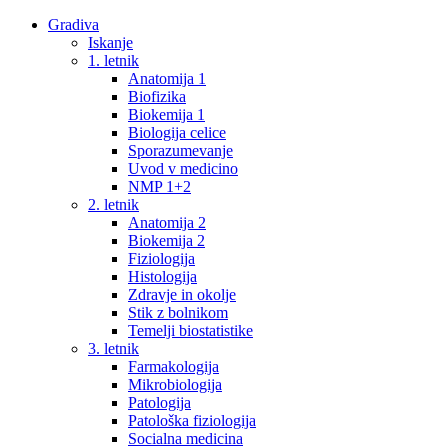
Gradiva
Iskanje
1. letnik
Anatomija 1
Biofizika
Biokemija 1
Biologija celice
Sporazumevanje
Uvod v medicino
NMP 1+2
2. letnik
Anatomija 2
Biokemija 2
Fiziologija
Histologija
Zdravje in okolje
Stik z bolnikom
Temelji biostatistike
3. letnik
Farmakologija
Mikrobiologija
Patologija
Patološka fiziologija
Socialna medicina