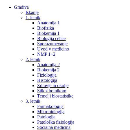
Gradiva
Iskanje
1. letnik
Anatomija 1
Biofizika
Biokemija 1
Biologija celice
Sporazumevanje
Uvod v medicino
NMP 1+2
2. letnik
Anatomija 2
Biokemija 2
Fiziologija
Histologija
Zdravje in okolje
Stik z bolnikom
Temelji biostatistike
3. letnik
Farmakologija
Mikrobiologija
Patologija
Patološka fiziologija
Socialna medicina