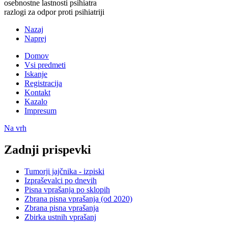
osebnostne lastnosti psihiatra
razlogi za odpor proti psihiatriji
Nazaj
Naprej
Domov
Vsi predmeti
Iskanje
Registracija
Kontakt
Kazalo
Impresum
Na vrh
Zadnji prispevki
Tumorji jajčnika - izpiski
Izpraševalci po dnevih
Pisna vprašanja po sklopih
Zbrana pisna vprašanja (od 2020)
Zbrana pisna vprašanja
Zbirka ustnih vprašanj