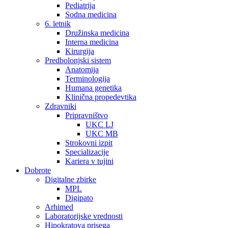
Pediatrija
Sodna medicina
6. letnik
Družinska medicina
Interna medicina
Kirurgija
Predbolonjski sistem
Anatomija
Terminologija
Humana genetika
Klinična propedevtika
Zdravniki
Pripravništvo
UKC LJ
UKC MB
Strokovni izpit
Specializacije
Kariera v tujini
Dobrote
Digitalne zbirke
MPL
Digipato
Arhimed
Laboratorijske vrednosti
Hipokratova prisega