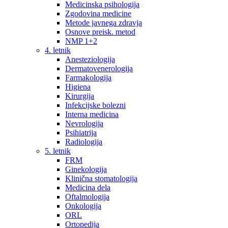
Medicinska psihologija
Zgodovina medicine
Metode javnega zdravja
Osnove preisk. metod
NMP 1+2
4. letnik
Anesteziologija
Dermatovenerologija
Farmakologija
Higiena
Kirurgija
Infekcijske bolezni
Interna medicina
Nevrologija
Psihiatrija
Radiologija
5. letnik
FRM
Ginekologija
Klinična stomatologija
Medicina dela
Oftalmologija
Onkologija
ORL
Ortopedija