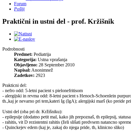
Forum
Pošlji
Praktični in ustni del - prof. Kržišnik
Podrobnosti
Predmet:
Pediatrija
Kategorija:
Ustna vprašanja
Objavljeno:
28 September 2010
Napisal:
Anonimnež
Zadetkov:
2923
Prakticni del:
- nefro odd: 5-letni pacient s pielonefritisom
- alergijski in revma odd: 8-letni pacient s Henoch-Schoenlein purpuro (
th.,kaj je nevarno pri tem,kateri Ig (IgA); alergijski marš (ko preide pr
Ustni del (oba pri dr. Kržišniku):
- epilepsije (dodatno petit mal, kako jih prepoznaš, th epilepsij, statusa
- rahitis, vit D rezistentni rahitis (želi slišati predvsem natancno s
- Quinckejev edem (kaj je, zakaj do njega pride, th, klinicno sliko)