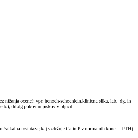
rez nižanja ocene); vpr: henoch-schoenlein,klinicna slika, lab., dg. in
ske b.); dif.dg pokov in piskov v pljucih
. in ^alkalna fosfataza; kaj vzdržuje Ca in P v normalnih konc. = PTH)