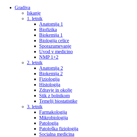
Gradiva
Iskanje
1. letnik
Anatomija 1
Biofizika
Biokemija 1
Biologija celice
Sporazumevanje
Uvod v medicino
NMP 1+2
2. letnik
Anatomija 2
Biokemija 2
Fiziologija
Histologija
Zdravje in okolje
Stik z bolnikom
Temelji biostatistike
3. letnik
Farmakologija
Mikrobiologija
Patologija
Patološka fiziologija
Socialna medicina