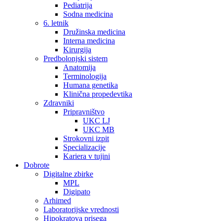
Pediatrija
Sodna medicina
6. letnik
Družinska medicina
Interna medicina
Kirurgija
Predbolonjski sistem
Anatomija
Terminologija
Humana genetika
Klinična propedevtika
Zdravniki
Pripravništvo
UKC LJ
UKC MB
Strokovni izpit
Specializacije
Kariera v tujini
Dobrote
Digitalne zbirke
MPL
Digipato
Arhimed
Laboratorijske vrednosti
Hipokratova prisega