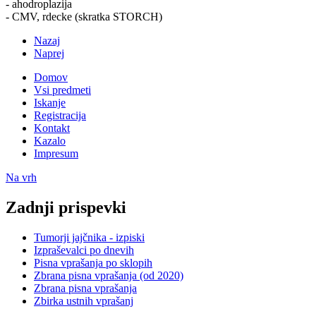
- ahodroplazija
- CMV, rdecke (skratka STORCH)
Nazaj
Naprej
Domov
Vsi predmeti
Iskanje
Registracija
Kontakt
Kazalo
Impresum
Na vrh
Zadnji prispevki
Tumorji jajčnika - izpiski
Izpraševalci po dnevih
Pisna vprašanja po sklopih
Zbrana pisna vprašanja (od 2020)
Zbrana pisna vprašanja
Zbirka ustnih vprašanj