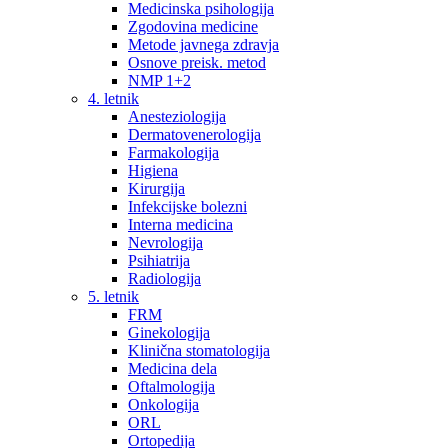
Medicinska psihologija
Zgodovina medicine
Metode javnega zdravja
Osnove preisk. metod
NMP 1+2
4. letnik
Anesteziologija
Dermatovenerologija
Farmakologija
Higiena
Kirurgija
Infekcijske bolezni
Interna medicina
Nevrologija
Psihiatrija
Radiologija
5. letnik
FRM
Ginekologija
Klinična stomatologija
Medicina dela
Oftalmologija
Onkologija
ORL
Ortopedija