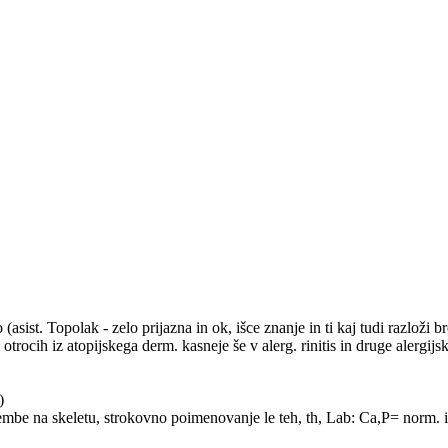
asist. Topolak - zelo prijazna in ok, išce znanje in ti kaj tudi razloži b
i otrocih iz atopijskega derm. kasneje še v alerg. rinitis in druge alergij
)
premembe na skeletu, strokovno poimenovanje le teh, th, Lab: Ca,P= norm