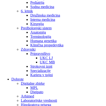
Pediatrija
Sodna medicina
6. letnik
Družinska medicina
Interna medicina
Kirurgija
Predbolonjski sistem
Anatomija
Terminologija
Humana genetika
Klinična propedevtika
Zdravniki
Pripravništvo
UKC LJ
UKC MB
Strokovni izpit
Specializacije
Kariera v tujini
Dobrote
Digitalne zbirke
MPL
Digipato
Arhimed
Laboratorijske vrednosti
Hipokratova prisega