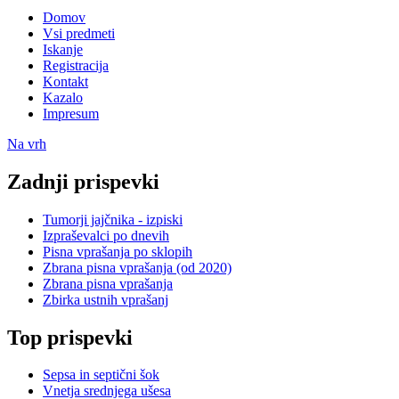
Domov
Vsi predmeti
Iskanje
Registracija
Kontakt
Kazalo
Impresum
Na vrh
Zadnji prispevki
Tumorji jajčnika - izpiski
Izpraševalci po dnevih
Pisna vprašanja po sklopih
Zbrana pisna vprašanja (od 2020)
Zbrana pisna vprašanja
Zbirka ustnih vprašanj
Top prispevki
Sepsa in septični šok
Vnetja srednjega ušesa