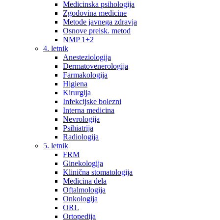
Medicinska psihologija
Zgodovina medicine
Metode javnega zdravja
Osnove preisk. metod
NMP 1+2
4. letnik
Anesteziologija
Dermatovenerologija
Farmakologija
Higiena
Kirurgija
Infekcijske bolezni
Interna medicina
Nevrologija
Psihiatrija
Radiologija
5. letnik
FRM
Ginekologija
Klinična stomatologija
Medicina dela
Oftalmologija
Onkologija
ORL
Ortopedija