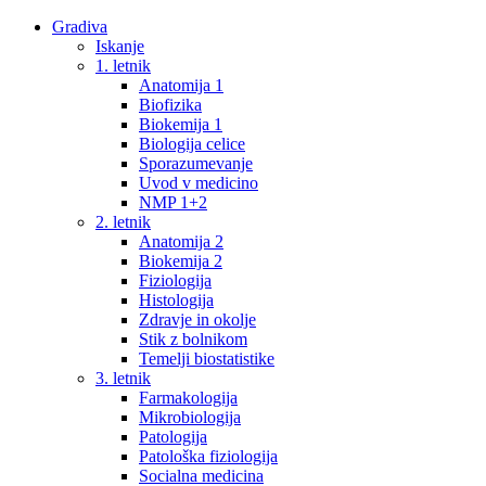
Gradiva
Iskanje
1. letnik
Anatomija 1
Biofizika
Biokemija 1
Biologija celice
Sporazumevanje
Uvod v medicino
NMP 1+2
2. letnik
Anatomija 2
Biokemija 2
Fiziologija
Histologija
Zdravje in okolje
Stik z bolnikom
Temelji biostatistike
3. letnik
Farmakologija
Mikrobiologija
Patologija
Patološka fiziologija
Socialna medicina