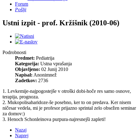
Forum
Pošlji
Ustni izpit - prof. Kržišnik (2010-06)
Podrobnosti
Predmet:
Pediatrija
Kategorija:
Ustna vprašanja
Objavljeno:
02 Junij 2010
Napisal:
Anonimnež
Zadetkov:
2736
1. Levkemije-najpogostejše v otroški dobi-hoče res samo osnove,
terapija, prognoza.
2. Mukopolisaharidoze-še posebno, ker to on predava. Ker nisem
ničesar vedela, mi je profesor prijazno sprintal zelo obsežen seminar
za domov:)
3. Henoch Schonleinova purpura-najresnejši zapleti!
Nazaj
Naprej