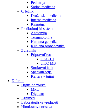
Pediatrija
Sodna medicina
6. letnik
Družinska medicina
Interna medicina
Kirurgija
Predbolonjski sistem
Anatomija
Terminologija
Humana genetika
Klinična propedevtika
Zdravniki
Pripravništvo
UKC LJ
UKC MB
Strokovni izpit
Specializacije
Kariera v tujini
Dobrote
Digitalne zbirke
MPL
Digipato
Arhimed
Laboratorijske vrednosti
Hipokratova prisega