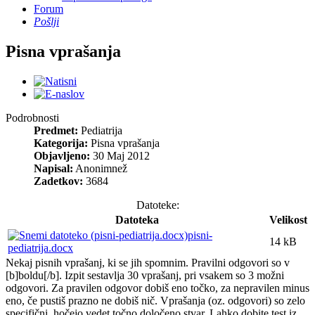
Forum
Pošlji
Pisna vprašanja
Podrobnosti
Predmet:
Pediatrija
Kategorija:
Pisna vprašanja
Objavljeno:
30 Maj 2012
Napisal:
Anonimnež
Zadetkov:
3684
Datoteke:
Datoteka
Velikost
pisni-
14 kB
pediatrija.docx
Nekaj pisnih vprašanj, ki se jih spomnim. Pravilni odgovori so v
[b]boldu[/b]. Izpit sestavlja 30 vprašanj, pri vsakem so 3 možni
odgovori. Za pravilen odgovor dobiš eno točko, za nepravilen minus
eno, če pustiš prazno ne dobiš nič. Vprašanja (oz. odgovori) so zelo
specifični, hočejo vedet točno določeno stvar. Lahko dobite test iz