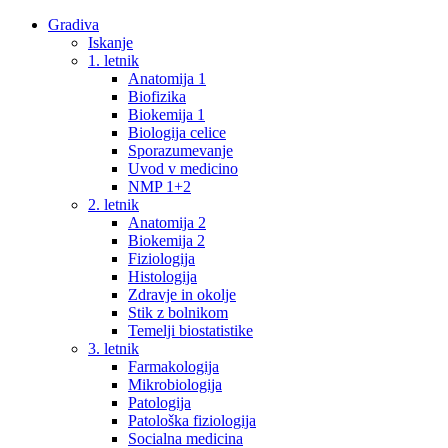
Gradiva
Iskanje
1. letnik
Anatomija 1
Biofizika
Biokemija 1
Biologija celice
Sporazumevanje
Uvod v medicino
NMP 1+2
2. letnik
Anatomija 2
Biokemija 2
Fiziologija
Histologija
Zdravje in okolje
Stik z bolnikom
Temelji biostatistike
3. letnik
Farmakologija
Mikrobiologija
Patologija
Patološka fiziologija
Socialna medicina