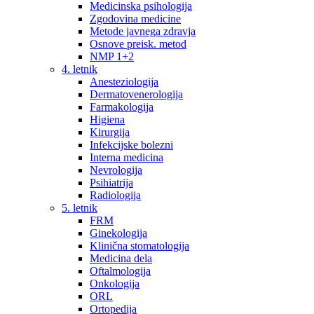
Medicinska psihologija
Zgodovina medicine
Metode javnega zdravja
Osnove preisk. metod
NMP 1+2
4. letnik
Anesteziologija
Dermatovenerologija
Farmakologija
Higiena
Kirurgija
Infekcijske bolezni
Interna medicina
Nevrologija
Psihiatrija
Radiologija
5. letnik
FRM
Ginekologija
Klinična stomatologija
Medicina dela
Oftalmologija
Onkologija
ORL
Ortopedija