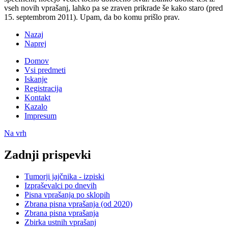
vseh novih vprašanj, lahko pa se zraven prikrade še kako staro (pred
15. septembrom 2011). Upam, da bo komu prišlo prav.
Nazaj
Naprej
Domov
Vsi predmeti
Iskanje
Registracija
Kontakt
Kazalo
Impresum
Na vrh
Zadnji prispevki
Tumorji jajčnika - izpiski
Izpraševalci po dnevih
Pisna vprašanja po sklopih
Zbrana pisna vprašanja (od 2020)
Zbrana pisna vprašanja
Zbirka ustnih vprašanj