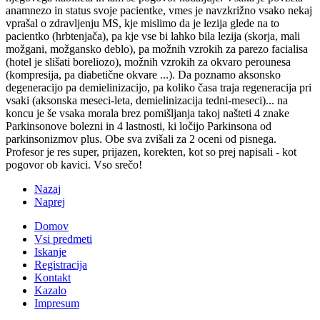
anamnezo in status svoje pacientke, vmes je navzkrižno vsako nekaj
vprašal o zdravljenju MS, kje mislimo da je lezija glede na to
pacientko (hrbtenjača), pa kje vse bi lahko bila lezija (skorja, mali
možgani, možgansko deblo), pa možnih vzrokih za parezo facialisa
(hotel je slišati boreliozo), možnih vzrokih za okvaro perounesa
(kompresija, pa diabetične okvare ...). Da poznamo aksonsko
degeneracijo pa demielinizacijo, pa koliko časa traja regeneracija pri
vsaki (aksonska meseci-leta, demielinizacija tedni-meseci)... na
koncu je še vsaka morala brez pomišljanja takoj našteti 4 znake
Parkinsonove bolezni in 4 lastnosti, ki ločijo Parkinsona od
parkinsonizmov plus. Obe sva zvišali za 2 oceni od pisnega.
Profesor je res super, prijazen, korekten, kot so prej napisali - kot
pogovor ob kavici. Vso srečo!
Nazaj
Naprej
Domov
Vsi predmeti
Iskanje
Registracija
Kontakt
Kazalo
Impresum