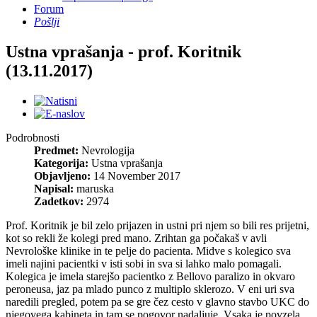
Forum
Pošlji
Ustna vprašanja - prof. Koritnik
(13.11.2017)
Podrobnosti
Predmet:
Nevrologija
Kategorija:
Ustna vprašanja
Objavljeno:
14 November 2017
Napisal:
maruska
Zadetkov:
2974
Prof. Koritnik je bil zelo prijazen in ustni pri njem so bili res prijetni,
kot so rekli že kolegi pred mano. Zrihtan ga počakaš v avli
Nevrološke klinike in te pelje do pacienta. Midve s kolegico sva
imeli najini pacientki v isti sobi in sva si lahko malo pomagali.
Kolegica je imela starejšo pacientko z Bellovo paralizo in okvaro
peroneusa, jaz pa mlado punco z multiplo sklerozo. V eni uri sva
naredili pregled, potem pa se gre čez cesto v glavno stavbo UKC do
njegovega kabineta in tam se pogovor nadaljuje. Vsaka je povzela