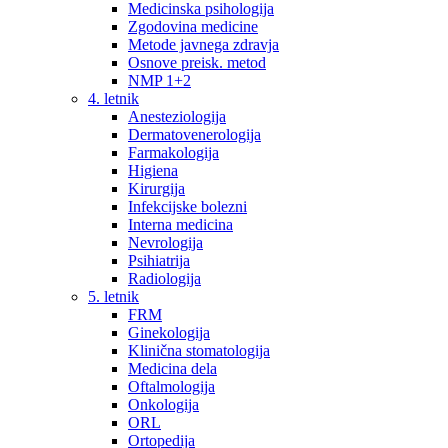
Medicinska psihologija
Zgodovina medicine
Metode javnega zdravja
Osnove preisk. metod
NMP 1+2
4. letnik
Anesteziologija
Dermatovenerologija
Farmakologija
Higiena
Kirurgija
Infekcijske bolezni
Interna medicina
Nevrologija
Psihiatrija
Radiologija
5. letnik
FRM
Ginekologija
Klinična stomatologija
Medicina dela
Oftalmologija
Onkologija
ORL
Ortopedija