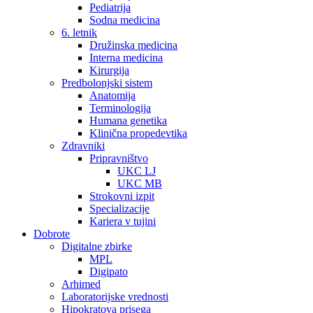
Pediatrija
Sodna medicina
6. letnik
Družinska medicina
Interna medicina
Kirurgija
Predbolonjski sistem
Anatomija
Terminologija
Humana genetika
Klinična propedevtika
Zdravniki
Pripravništvo
UKC LJ
UKC MB
Strokovni izpit
Specializacije
Kariera v tujini
Dobrote
Digitalne zbirke
MPL
Digipato
Arhimed
Laboratorijske vrednosti
Hipokratova prisega