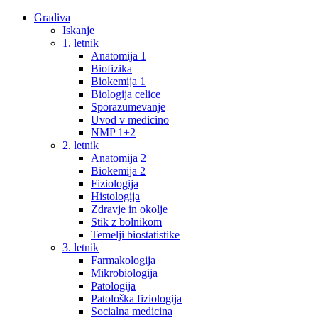
Gradiva
Iskanje
1. letnik
Anatomija 1
Biofizika
Biokemija 1
Biologija celice
Sporazumevanje
Uvod v medicino
NMP 1+2
2. letnik
Anatomija 2
Biokemija 2
Fiziologija
Histologija
Zdravje in okolje
Stik z bolnikom
Temelji biostatistike
3. letnik
Farmakologija
Mikrobiologija
Patologija
Patološka fiziologija
Socialna medicina