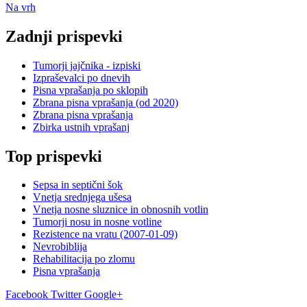
Na vrh
Zadnji prispevki
Tumorji jajčnika - izpiski
Izpraševalci po dnevih
Pisna vprašanja po sklopih
Zbrana pisna vprašanja (od 2020)
Zbrana pisna vprašanja
Zbirka ustnih vprašanj
Top prispevki
Sepsa in septični šok
Vnetja srednjega ušesa
Vnetja nosne sluznice in obnosnih votlin
Tumorji nosu in nosne votline
Rezistence na vratu (2007-01-09)
Nevrobiblija
Rehabilitacija po zlomu
Pisna vprašanja
Facebook
Twitter
Google+