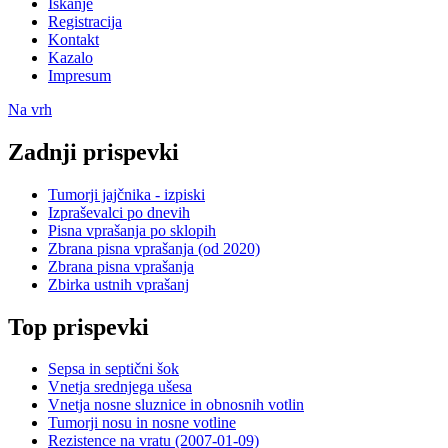
Iskanje
Registracija
Kontakt
Kazalo
Impresum
Na vrh
Zadnji prispevki
Tumorji jajčnika - izpiski
Izpraševalci po dnevih
Pisna vprašanja po sklopih
Zbrana pisna vprašanja (od 2020)
Zbrana pisna vprašanja
Zbirka ustnih vprašanj
Top prispevki
Sepsa in septični šok
Vnetja srednjega ušesa
Vnetja nosne sluznice in obnosnih votlin
Tumorji nosu in nosne votline
Rezistence na vratu (2007-01-09)