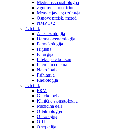
Medicinska psihologija
Zgodovina medicine
Metode javnega zdravja
Osnove preisk. metod
NMP 1+2
4. letnik
Anesteziologija
Dermatovenerologija
Farmakologija
Higiena
Kirurgija
Infekcijske bolezni
Interna medicina
Nevrologija
Psihiatrija
Radiologija
5. letnik
FRM
Ginekologija
Klinična stomatologija
Medicina dela
Oftalmologija
Onkologija
ORL
Ortopedija