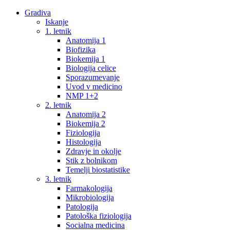
Gradiva
Iskanje
1. letnik
Anatomija 1
Biofizika
Biokemija 1
Biologija celice
Sporazumevanje
Uvod v medicino
NMP 1+2
2. letnik
Anatomija 2
Biokemija 2
Fiziologija
Histologija
Zdravje in okolje
Stik z bolnikom
Temelji biostatistike
3. letnik
Farmakologija
Mikrobiologija
Patologija
Patološka fiziologija
Socialna medicina