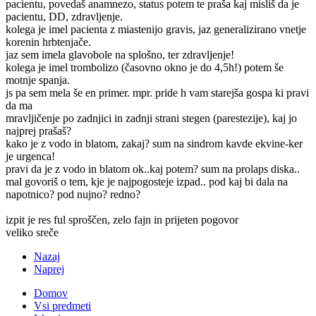
pacientu, povedaš anamnezo, status potem te praša kaj misliš da je
pacientu, DD, zdravljenje.
kolega je imel pacienta z miastenijo gravis, jaz generalizirano vnetje
korenin hrbtenjače.
jaz sem imela glavobole na splošno, ter zdravljenje!
kolega je imel trombolizo (časovno okno je do 4,5h!) potem še
motnje spanja.
js pa sem mela še en primer. mpr. pride h vam starejša gospa ki pravi
da ma
mravljičenje po zadnjici in zadnji strani stegen (parestezije), kaj jo
najprej prašaš?
kako je z vodo in blatom, zakaj? sum na sindrom kavde ekvine-ker
je urgenca!
pravi da je z vodo in blatom ok..kaj potem? sum na prolaps diska..
mal govoriš o tem, kje je najpogosteje izpad.. pod kaj bi dala na
napotnico? pod nujno? redno?
izpit je res ful sproščen, zelo fajn in prijeten pogovor
veliko sreče
Nazaj
Naprej
Domov
Vsi predmeti