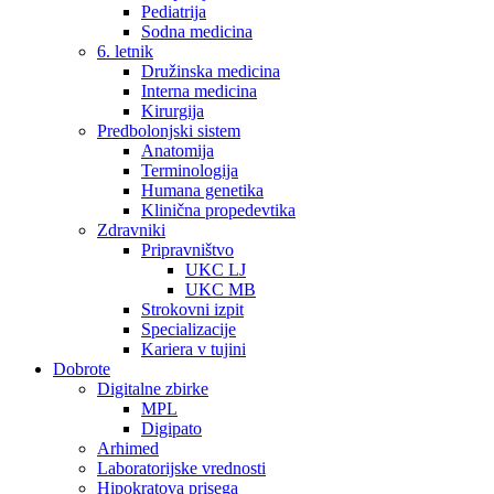
Pediatrija
Sodna medicina
6. letnik
Družinska medicina
Interna medicina
Kirurgija
Predbolonjski sistem
Anatomija
Terminologija
Humana genetika
Klinična propedevtika
Zdravniki
Pripravništvo
UKC LJ
UKC MB
Strokovni izpit
Specializacije
Kariera v tujini
Dobrote
Digitalne zbirke
MPL
Digipato
Arhimed
Laboratorijske vrednosti
Hipokratova prisega