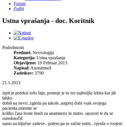
Forum
Pošlji
Ustna vprašanja - doc. Koritnik
Podrobnosti
Predmet:
Nevrologija
Kategorija:
Ustna vprašanja
Objavljeno:
19 Februar 2013
Napisal:
Anonimnež
Zadetkov:
3790
21.1.2013
izpit je potekal zelo fajn, pomoje je to res najboljša izbira kar jih
lahko
dobiš na nevri..zgleda pa takole..najprej dobi vsak svojega
pacienta,zmenite se
koliko časa boste imeli za anamnezo in status. opozori te da se
osredotočiš
samo na ključne zadeve.. potem pa se začne ustni.. vpraša o tvojem