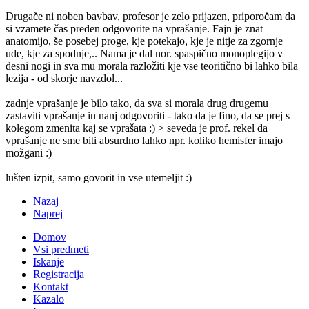
Drugače ni noben bavbav, profesor je zelo prijazen, priporočam da
si vzamete čas preden odgovorite na vprašanje. Fajn je znat
anatomijo, še posebej proge, kje potekajo, kje je nitje za zgornje
ude, kje za spodnje,.. Nama je dal nor. spaspično monoplegijo v
desni nogi in sva mu morala razložiti kje vse teoritično bi lahko bila
lezija - od skorje navzdol...
zadnje vprašanje je bilo tako, da sva si morala drug drugemu
zastaviti vprašanje in nanj odgovoriti - tako da je fino, da se prej s
kolegom zmenita kaj se vprašata :) > seveda je prof. rekel da
vprašanje ne sme biti absurdno lahko npr. koliko hemisfer imajo
možgani :)
lušten izpit, samo govorit in vse utemeljit :)
Nazaj
Naprej
Domov
Vsi predmeti
Iskanje
Registracija
Kontakt
Kazalo