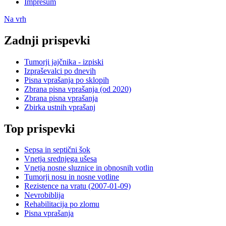
Impresum
Na vrh
Zadnji prispevki
Tumorji jajčnika - izpiski
Izpraševalci po dnevih
Pisna vprašanja po sklopih
Zbrana pisna vprašanja (od 2020)
Zbrana pisna vprašanja
Zbirka ustnih vprašanj
Top prispevki
Sepsa in septični šok
Vnetja srednjega ušesa
Vnetja nosne sluznice in obnosnih votlin
Tumorji nosu in nosne votline
Rezistence na vratu (2007-01-09)
Nevrobiblija
Rehabilitacija po zlomu
Pisna vprašanja