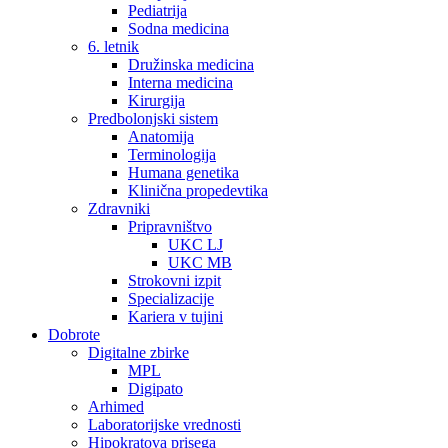
Pediatrija
Sodna medicina
6. letnik
Družinska medicina
Interna medicina
Kirurgija
Predbolonjski sistem
Anatomija
Terminologija
Humana genetika
Klinična propedevtika
Zdravniki
Pripravništvo
UKC LJ
UKC MB
Strokovni izpit
Specializacije
Kariera v tujini
Dobrote
Digitalne zbirke
MPL
Digipato
Arhimed
Laboratorijske vrednosti
Hipokratova prisega