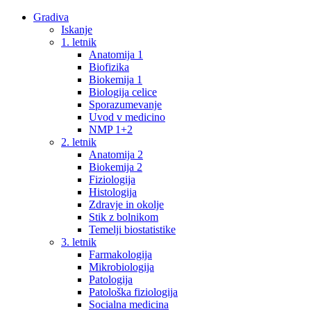
Gradiva
Iskanje
1. letnik
Anatomija 1
Biofizika
Biokemija 1
Biologija celice
Sporazumevanje
Uvod v medicino
NMP 1+2
2. letnik
Anatomija 2
Biokemija 2
Fiziologija
Histologija
Zdravje in okolje
Stik z bolnikom
Temelji biostatistike
3. letnik
Farmakologija
Mikrobiologija
Patologija
Patološka fiziologija
Socialna medicina