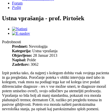
Forum
Pošlji
Ustna vprašanja - prof. Pirtošek
Podrobnosti
Predmet:
Nevrologija
Kategorija:
Ustna vprašanja
Objavljeno:
28 Januar 2013
Napisal:
Polde
Zadetkov:
3062
Izpit poteka tako, da najprej s kolegom dobita vsak svojega pacienta
in ga pregledata. Poročanje poteka v obliki intervjuja med tabo in
kolegom, vsak mora na podlagi tega kar od kolega izve podati
diferencialne diagnoze - res v vse možne smeri, te diagnoze moraš
potem smiselno ovreči, svojo odločitev pa utemeljiti profesorju.
Vprašanja so bila bolj ali manj standardna, pokazati sva morala
plahutajoči tremor, dermatom C8, razliko pri pregledu tonusa in
pasivne gibljivosti. Potem sva morala našteti paroksizmalna
nevrološka stanja, pa opisati kaj paroksizmalno sploh pomeni.