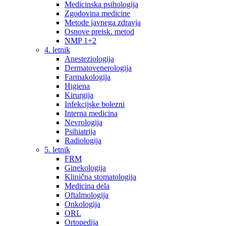
Medicinska psihologija
Zgodovina medicine
Metode javnega zdravja
Osnove preisk. metod
NMP 1+2
4. letnik
Anesteziologija
Dermatovenerologija
Farmakologija
Higiena
Kirurgija
Infekcijske bolezni
Interna medicina
Nevrologija
Psihiatrija
Radiologija
5. letnik
FRM
Ginekologija
Klinična stomatologija
Medicina dela
Oftalmologija
Onkologija
ORL
Ortopedija