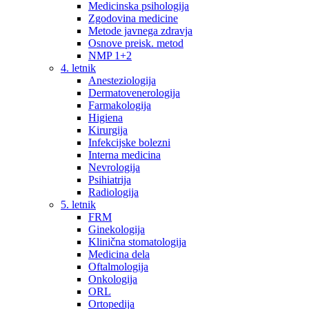
Medicinska psihologija
Zgodovina medicine
Metode javnega zdravja
Osnove preisk. metod
NMP 1+2
4. letnik
Anesteziologija
Dermatovenerologija
Farmakologija
Higiena
Kirurgija
Infekcijske bolezni
Interna medicina
Nevrologija
Psihiatrija
Radiologija
5. letnik
FRM
Ginekologija
Klinična stomatologija
Medicina dela
Oftalmologija
Onkologija
ORL
Ortopedija