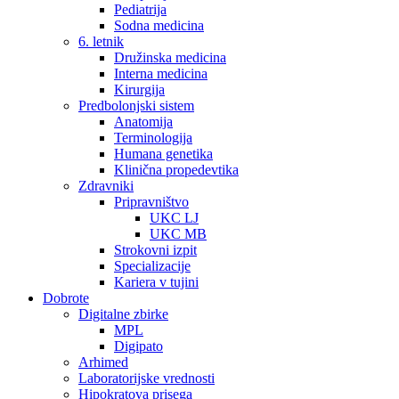
Pediatrija
Sodna medicina
6. letnik
Družinska medicina
Interna medicina
Kirurgija
Predbolonjski sistem
Anatomija
Terminologija
Humana genetika
Klinična propedevtika
Zdravniki
Pripravništvo
UKC LJ
UKC MB
Strokovni izpit
Specializacije
Kariera v tujini
Dobrote
Digitalne zbirke
MPL
Digipato
Arhimed
Laboratorijske vrednosti
Hipokratova prisega