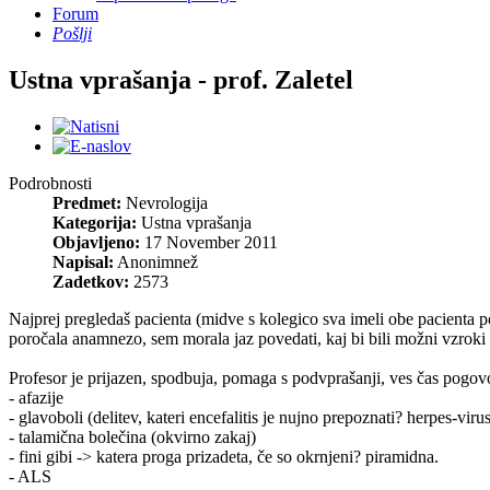
Forum
Pošlji
Ustna vprašanja - prof. Zaletel
Podrobnosti
Predmet:
Nevrologija
Kategorija:
Ustna vprašanja
Objavljeno:
17 November 2011
Napisal:
Anonimnež
Zadetkov:
2573
Najprej pregledaš pacienta (midve s kolegico sva imeli obe pacienta 
poročala anamnezo, sem morala jaz povedati, kaj bi bili možni vzroki 
Profesor je prijazen, spodbuja, pomaga s podvprašanji, ves čas pogov
- afazije
- glavoboli (delitev, kateri encefalitis je nujno prepoznati? herpes-viru
- talamična bolečina (okvirno zakaj)
- fini gibi -> katera proga prizadeta, če so okrnjeni? piramidna.
- ALS