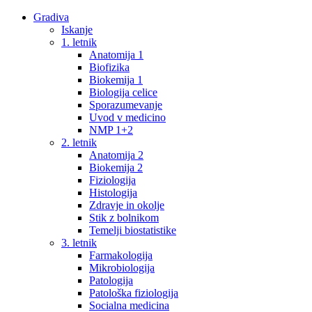
Gradiva
Iskanje
1. letnik
Anatomija 1
Biofizika
Biokemija 1
Biologija celice
Sporazumevanje
Uvod v medicino
NMP 1+2
2. letnik
Anatomija 2
Biokemija 2
Fiziologija
Histologija
Zdravje in okolje
Stik z bolnikom
Temelji biostatistike
3. letnik
Farmakologija
Mikrobiologija
Patologija
Patološka fiziologija
Socialna medicina