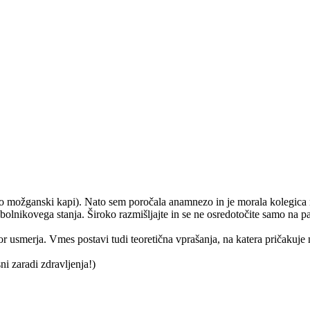
po možganski kapi). Nato sem poročala anamnezo in je morala kolegica n
bolnikovega stanja. Široko razmišljajte in se ne osredotočite samo na p
or usmerja. Vmes postavi tudi teoretična vprašanja, na katera pričakuje
sni zaradi zdravljenja!)