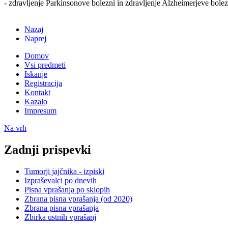
- zdravljenje Parkinsonove bolezni in zdravljenje Alzheimerjeve bolez
Nazaj
Naprej
Domov
Vsi predmeti
Iskanje
Registracija
Kontakt
Kazalo
Impresum
Na vrh
Zadnji prispevki
Tumorji jajčnika - izpiski
Izpraševalci po dnevih
Pisna vprašanja po sklopih
Zbrana pisna vprašanja (od 2020)
Zbrana pisna vprašanja
Zbirka ustnih vprašanj