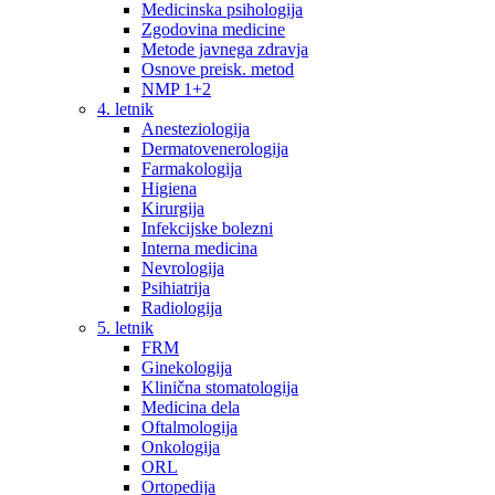
Medicinska psihologija
Zgodovina medicine
Metode javnega zdravja
Osnove preisk. metod
NMP 1+2
4. letnik
Anesteziologija
Dermatovenerologija
Farmakologija
Higiena
Kirurgija
Infekcijske bolezni
Interna medicina
Nevrologija
Psihiatrija
Radiologija
5. letnik
FRM
Ginekologija
Klinična stomatologija
Medicina dela
Oftalmologija
Onkologija
ORL
Ortopedija