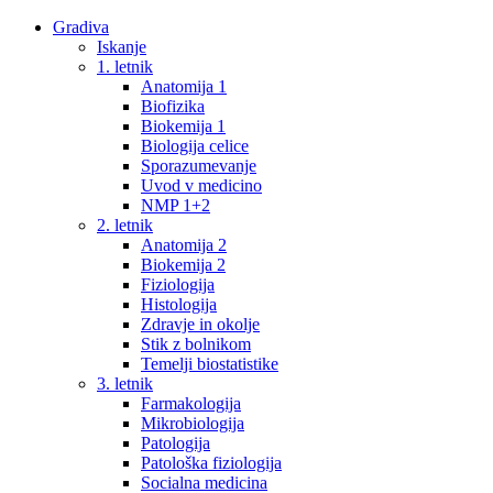
Gradiva
Iskanje
1. letnik
Anatomija 1
Biofizika
Biokemija 1
Biologija celice
Sporazumevanje
Uvod v medicino
NMP 1+2
2. letnik
Anatomija 2
Biokemija 2
Fiziologija
Histologija
Zdravje in okolje
Stik z bolnikom
Temelji biostatistike
3. letnik
Farmakologija
Mikrobiologija
Patologija
Patološka fiziologija
Socialna medicina