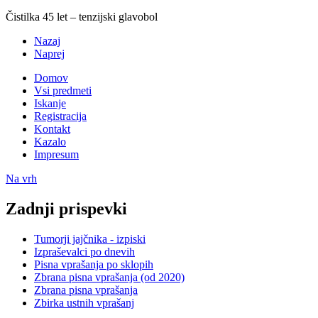
Čistilka 45 let – tenzijski glavobol
Nazaj
Naprej
Domov
Vsi predmeti
Iskanje
Registracija
Kontakt
Kazalo
Impresum
Na vrh
Zadnji prispevki
Tumorji jajčnika - izpiski
Izpraševalci po dnevih
Pisna vprašanja po sklopih
Zbrana pisna vprašanja (od 2020)
Zbrana pisna vprašanja
Zbirka ustnih vprašanj