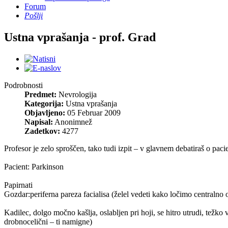
Forum
Pošlji
Ustna vprašanja - prof. Grad
Podrobnosti
Predmet:
Nevrologija
Kategorija:
Ustna vprašanja
Objavljeno:
05 Februar 2009
Napisal:
Anonimnež
Zadetkov:
4277
Profesor je zelo sproščen, tako tudi izpit – v glavnem debatiraš o pac
Pacient: Parkinson
Papirnati
Gozdar:periferna pareza facialisa (želel vedeti kako ločimo centralno
Kadilec, dolgo močno kašlja, oslabljen pri hoji, se hitro utrudi, težko
drobnocelični – ti namigne)