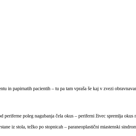
ientu in papirnatih pacientih – tu pa tam vpraša še kaj v zvezi obravnav
 od periferne poleg nagubanja čela okus – periferni živec spremlja okus
 vstane iz stola, težko po stopnicah – paraneoplastični miastenski sindro