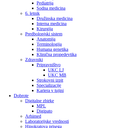
Pediatrija
Sodna medicina
6. letnik
Družinska medicina
Interna medicina
Kirurgija
Predbolonjski sistem
Anatomija
Terminologija
Humana genetika
Klinična propedevtika
Zdravniki
Pripravništvo
UKC LJ
UKC MB
Strokovni izpit
Specializacije
Kariera v tujini
Dobrote
Digitalne zbirke
MPL
Digipato
Arhimed
Laboratorijske vrednosti
Hipokratova prisega