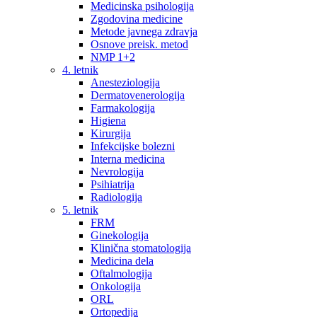
Medicinska psihologija
Zgodovina medicine
Metode javnega zdravja
Osnove preisk. metod
NMP 1+2
4. letnik
Anesteziologija
Dermatovenerologija
Farmakologija
Higiena
Kirurgija
Infekcijske bolezni
Interna medicina
Nevrologija
Psihiatrija
Radiologija
5. letnik
FRM
Ginekologija
Klinična stomatologija
Medicina dela
Oftalmologija
Onkologija
ORL
Ortopedija