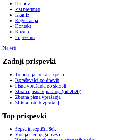
Domov
Vsi predmeti
Iskanje
Registracija
Kontakt
Kazalo
Impresum
Na vrh
Zadnji prispevki
Tumorji jajčnika - izpiski
Izpraševalci po dnevih
Pisna vprašanja po sklopih
Zbrana pisna vprašanja (od 2020)
Zbrana pisna vprašanja
Zbirka ustnih vprašanj
Top prispevki
Sepsa in septični šok
Vnetja srednjega ušesa