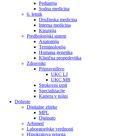
Pediatrija
Sodna medicina
6. letnik
Družinska medicina
Interna medicina
Kirurgija
Predbolonjski sistem
Anatomija
Terminologija
Humana genetika
Klinična propedevtika
Zdravniki
Pripravništvo
UKC LJ
UKC MB
Strokovni izpit
Specializacije
Kariera v tujini
Dobrote
Digitalne zbirke
MPL
Digipato
Arhimed
Laboratorijske vrednosti
Hipokratova prisega