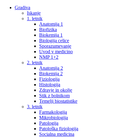
Gradiva
Iskanje
1. letnik
Anatomija 1
Biofizika
Biokemija 1
Biologija celice
Sporazumevanje
Uvod v medicino
NMP 1+2
2. letnik
Anatomija 2
Biokemija 2
Fiziologija
Histologija
Zdravje in okolje
Stik z bolnikom
Temelji biostatistike
3. letnik
Farmakologija
Mikrobiologija
Patologija
Patološka fiziologija
Socialna medicina