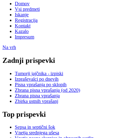
Domov
Vsi predmeti
Iskanje
Registracija
Kontakt
Kazalo
Impresum
Na vrh
Zadnji prispevki
Tumorji jajčnika - izpiski
Izpraševalci po dnevih
Pisna vprašanja po sklopih
Zbrana pisna vprašanja (od 2020)
Zbrana pisna vprašanja
Zbirka ustnih vprašanj
Top prispevki
Sepsa in septični šok
Vnetja srednjega ušesa