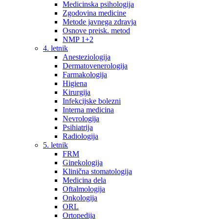
Medicinska psihologija
Zgodovina medicine
Metode javnega zdravja
Osnove preisk. metod
NMP 1+2
4. letnik
Anesteziologija
Dermatovenerologija
Farmakologija
Higiena
Kirurgija
Infekcijske bolezni
Interna medicina
Nevrologija
Psihiatrija
Radiologija
5. letnik
FRM
Ginekologija
Klinična stomatologija
Medicina dela
Oftalmologija
Onkologija
ORL
Ortopedija