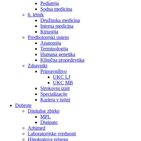
Pediatrija
Sodna medicina
6. letnik
Družinska medicina
Interna medicina
Kirurgija
Predbolonjski sistem
Anatomija
Terminologija
Humana genetika
Klinična propedevtika
Zdravniki
Pripravništvo
UKC LJ
UKC MB
Strokovni izpit
Specializacije
Kariera v tujini
Dobrote
Digitalne zbirke
MPL
Digipato
Arhimed
Laboratorijske vrednosti
Hipokratova prisega