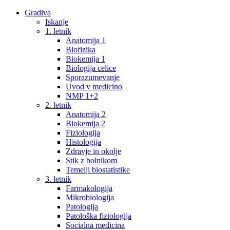
Gradiva
Iskanje
1. letnik
Anatomija 1
Biofizika
Biokemija 1
Biologija celice
Sporazumevanje
Uvod v medicino
NMP 1+2
2. letnik
Anatomija 2
Biokemija 2
Fiziologija
Histologija
Zdravje in okolje
Stik z bolnikom
Temelji biostatistike
3. letnik
Farmakologija
Mikrobiologija
Patologija
Patološka fiziologija
Socialna medicina