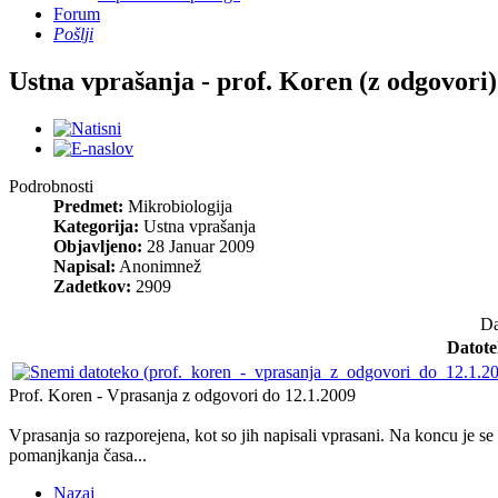
Forum
Pošlji
Ustna vprašanja - prof. Koren (z odgovori)
Podrobnosti
Predmet:
Mikrobiologija
Kategorija:
Ustna vprašanja
Objavljeno:
28 Januar 2009
Napisal:
Anonimnež
Zadetkov:
2909
Da
Datot
Prof. Koren - Vprasanja z odgovori do 12.1.2009
Vprasanja so razporejena, kot so jih napisali vprasani. Na koncu je s
pomanjkanja časa...
Nazaj