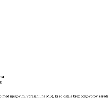
ost
kB
 so med njegovimi vprasanji na MS), ki so ostala brez odgovorov zaradi