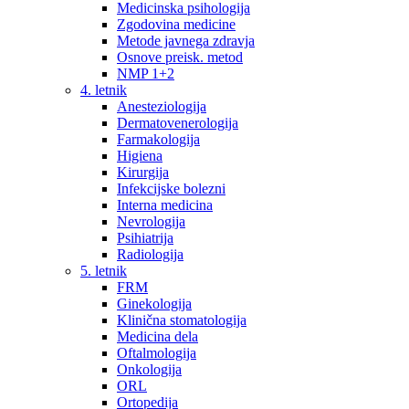
Medicinska psihologija
Zgodovina medicine
Metode javnega zdravja
Osnove preisk. metod
NMP 1+2
4. letnik
Anesteziologija
Dermatovenerologija
Farmakologija
Higiena
Kirurgija
Infekcijske bolezni
Interna medicina
Nevrologija
Psihiatrija
Radiologija
5. letnik
FRM
Ginekologija
Klinična stomatologija
Medicina dela
Oftalmologija
Onkologija
ORL
Ortopedija