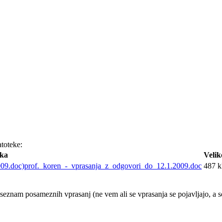
toteke:
eka
Velik
prof._koren_-_vprasanja_z_odgovori_do_12.1.2009.doc
487 
e seznam posameznih vprasanj (ne vem ali se vprasanja se pojavljajo, a