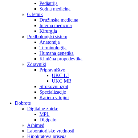
Pediatrija
Sodna medicina
6. letnik
Družinska medicina
Interna medicina
Kirurgija
Predbolonjski sistem
Anatomija
Terminologija
Humana genetika
Klinična propedevtika
Zdravniki
Pripravništvo
UKC LJ
UKC MB
Strokovni izpit
Specializacije
Kariera v tujini
Dobrote
Digitalne zbirke
MPL
Digipato
Arhimed
Laboratorijske vrednosti
Hipokratova prisega