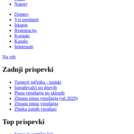
Naprej
Domov
Vsi predmeti
Iskanje
Registracija
Kontakt
Kazalo
Impresum
Na vrh
Zadnji prispevki
Tumorji jajčnika - izpiski
Izpraševalci po dnevih
Pisna vprašanja po sklopih
Zbrana pisna vprašanja (od 2020)
Zbrana pisna vprašanja
Zbirka ustnih vprašanj
Top prispevki