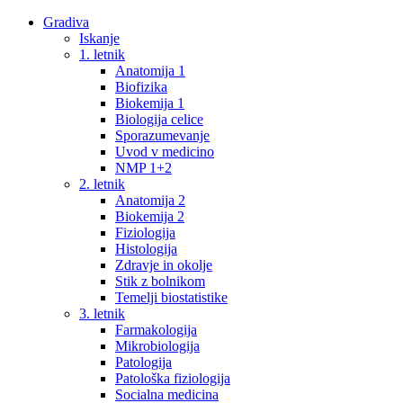
Gradiva
Iskanje
1. letnik
Anatomija 1
Biofizika
Biokemija 1
Biologija celice
Sporazumevanje
Uvod v medicino
NMP 1+2
2. letnik
Anatomija 2
Biokemija 2
Fiziologija
Histologija
Zdravje in okolje
Stik z bolnikom
Temelji biostatistike
3. letnik
Farmakologija
Mikrobiologija
Patologija
Patološka fiziologija
Socialna medicina