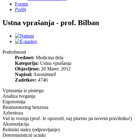
Forum
Pošlji
Ustna vprašanja - prof. Bilban
Podrobnosti
Predmet:
Medicina dela
Kategorija:
Ustna vprašanja
Objavljeno:
26 Marec 2012
Napisal:
Anonimnež
Zadetkov:
4746
Vprasanja iz pisnega:
Analiza tveganja
Ergonomija
Biomonitoring benzena
Azbestoza
Vid in voznja (prof. Je opozoril, naj pisemo pa novem pravilniku!)
Akomodacija
Bolniski stalez (odpravljanje)
Deterministicni ucinki