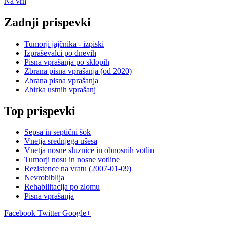
Na vrh
Zadnji prispevki
Tumorji jajčnika - izpiski
Izpraševalci po dnevih
Pisna vprašanja po sklopih
Zbrana pisna vprašanja (od 2020)
Zbrana pisna vprašanja
Zbirka ustnih vprašanj
Top prispevki
Sepsa in septični šok
Vnetja srednjega ušesa
Vnetja nosne sluznice in obnosnih votlin
Tumorji nosu in nosne votline
Rezistence na vratu (2007-01-09)
Nevrobiblija
Rehabilitacija po zlomu
Pisna vprašanja
Facebook
Twitter
Google+