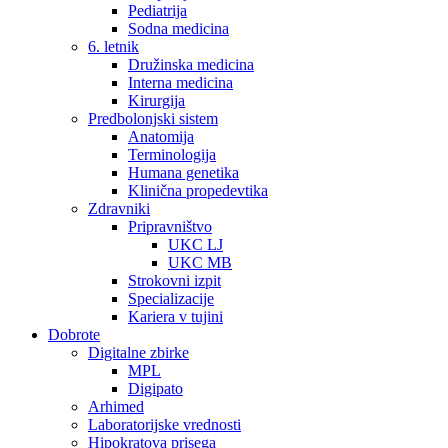
Pediatrija
Sodna medicina
6. letnik
Družinska medicina
Interna medicina
Kirurgija
Predbolonjski sistem
Anatomija
Terminologija
Humana genetika
Klinična propedevtika
Zdravniki
Pripravništvo
UKC LJ
UKC MB
Strokovni izpit
Specializacije
Kariera v tujini
Dobrote
Digitalne zbirke
MPL
Digipato
Arhimed
Laboratorijske vrednosti
Hipokratova prisega