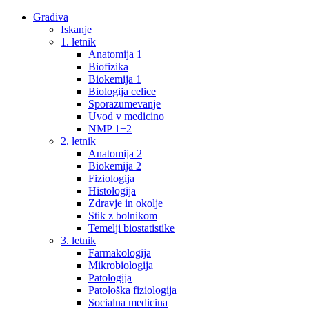
Gradiva
Iskanje
1. letnik
Anatomija 1
Biofizika
Biokemija 1
Biologija celice
Sporazumevanje
Uvod v medicino
NMP 1+2
2. letnik
Anatomija 2
Biokemija 2
Fiziologija
Histologija
Zdravje in okolje
Stik z bolnikom
Temelji biostatistike
3. letnik
Farmakologija
Mikrobiologija
Patologija
Patološka fiziologija
Socialna medicina