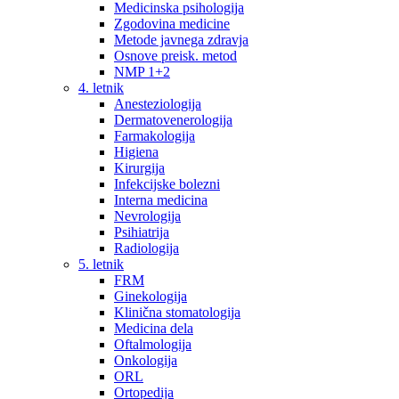
Medicinska psihologija
Zgodovina medicine
Metode javnega zdravja
Osnove preisk. metod
NMP 1+2
4. letnik
Anesteziologija
Dermatovenerologija
Farmakologija
Higiena
Kirurgija
Infekcijske bolezni
Interna medicina
Nevrologija
Psihiatrija
Radiologija
5. letnik
FRM
Ginekologija
Klinična stomatologija
Medicina dela
Oftalmologija
Onkologija
ORL
Ortopedija