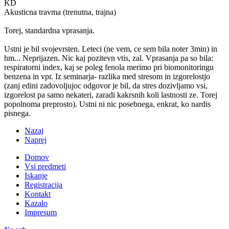
KD
Akusticna travma (trenutna, trajna)
Torej, standardna vprasanja.
Ustni je bil svojevrsten. Leteci (ne vem, ce sem bila noter 3min) in
hm... Neprijazen. Nic kaj pozitevn vtis, zal. Vprasanja pa so bila:
respiratorni index, kaj se poleg fenola merimo pri biomonitoringu
benzena in vpr. Iz seminarja- razlika med stresom in izgorelostjo
(zanj edini zadovoljujoc odgovor je bil, da stres dozivljamo vsi,
izgorelost pa samo nekateri, zaradi kakrsnih koli lastnosti ze. Torej
popolnoma preprosto). Ustni ni nic posebnega, enkrat, ko nardis
pisnega.
Nazaj
Naprej
Domov
Vsi predmeti
Iskanje
Registracija
Kontakt
Kazalo
Impresum