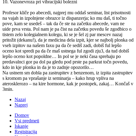
10. Vazonevroza pri vibracijski bolezni
Profesor kliče po abecedi, najprej mu oddaš seminar, list prisotnosti
na vajah in izpolnjene obrazce iz dispanzerja; ko mu daš, ti točno
pove, kam se usedeš – tak da če ste na začetku abecede, vam ne
uide prva vrsta. Pol nam je pa čist na začetku povedu še zgodbico o
tistem zelo kolegialnem kolegu, ki se je šel zj par mescev nazaj
pritožit (dekanu!), da je medicina dela izpit, kjer se najbolj plonka od
vseh izpitov na našem faxu pa da če sediš zadi, dobiš ful lepšo
oceno kot spredi pa da če maš ustnega ful zgodi zju3, da tud dobiš
lepšo oceno kot popoldne… In pol se je neki časa sprehaju po
predavalnci gor pa dol pa gledu pod prste pa parkrat točn povedu,
kdo in kje plonka in da je to zadnje opozorilo…
Na ustnem sm dobla pa zastrupitev z benzenom, iz izpita zastrupitev
s kromom pa vprašanje iz seminarja – kako hrup vpliva na
aterosklerozo – na kire hormone, kak je postopek, zakaj… Končaš v
3min.
Nazaj
Naprej
Domov
Vsi predmeti
Iskanje
Registracija