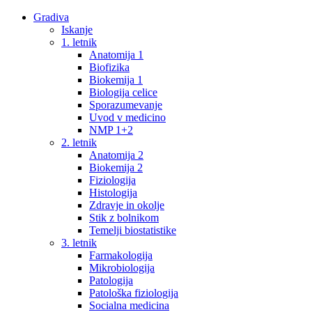
Gradiva
Iskanje
1. letnik
Anatomija 1
Biofizika
Biokemija 1
Biologija celice
Sporazumevanje
Uvod v medicino
NMP 1+2
2. letnik
Anatomija 2
Biokemija 2
Fiziologija
Histologija
Zdravje in okolje
Stik z bolnikom
Temelji biostatistike
3. letnik
Farmakologija
Mikrobiologija
Patologija
Patološka fiziologija
Socialna medicina