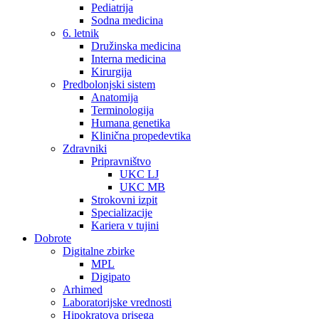
Pediatrija
Sodna medicina
6. letnik
Družinska medicina
Interna medicina
Kirurgija
Predbolonjski sistem
Anatomija
Terminologija
Humana genetika
Klinična propedevtika
Zdravniki
Pripravništvo
UKC LJ
UKC MB
Strokovni izpit
Specializacije
Kariera v tujini
Dobrote
Digitalne zbirke
MPL
Digipato
Arhimed
Laboratorijske vrednosti
Hipokratova prisega