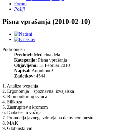
Forum
Pošlji
Pisna vprašanja (2010-02-10)
Podrobnosti
Predmet:
Medicina dela
Kategorija:
Pisna vprašanja
Objavljeno:
13 Februar 2010
Napisal:
Anonimnež
Zadetkov:
4544
1. Analiza tveganja
2. Ergonomija – spoznavna, izvajalska
3. Biomonitoring svinca
4. Silikoza
5. Zastrupitev s kromom
6. Diabetes in vožnja
7. Promocija javnega zdravja na delovnem mestu
8. MAK
9. Globinski vid