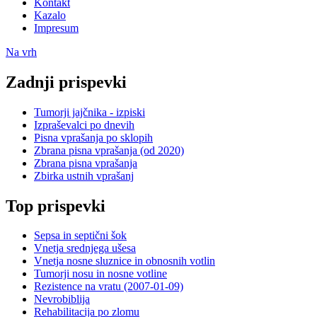
Kontakt
Kazalo
Impresum
Na vrh
Zadnji prispevki
Tumorji jajčnika - izpiski
Izpraševalci po dnevih
Pisna vprašanja po sklopih
Zbrana pisna vprašanja (od 2020)
Zbrana pisna vprašanja
Zbirka ustnih vprašanj
Top prispevki
Sepsa in septični šok
Vnetja srednjega ušesa
Vnetja nosne sluznice in obnosnih votlin
Tumorji nosu in nosne votline
Rezistence na vratu (2007-01-09)
Nevrobiblija
Rehabilitacija po zlomu