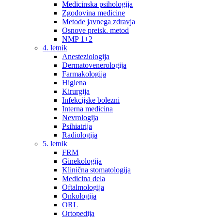
Medicinska psihologija
Zgodovina medicine
Metode javnega zdravja
Osnove preisk. metod
NMP 1+2
4. letnik
Anesteziologija
Dermatovenerologija
Farmakologija
Higiena
Kirurgija
Infekcijske bolezni
Interna medicina
Nevrologija
Psihiatrija
Radiologija
5. letnik
FRM
Ginekologija
Klinična stomatologija
Medicina dela
Oftalmologija
Onkologija
ORL
Ortopedija