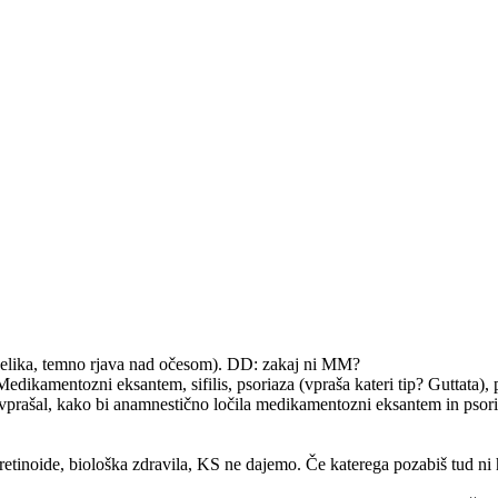
ta velika, temno rjava nad očesom). DD: zakaj ni MM?
dikamentozni eksantem, sifilis, psoriaza (vpraša kateri tip? Guttata), p
 vprašal, kako bi anamnestično ločila medikamentozni eksantem in psoria
 retinoide, biološka zdravila, KS ne dajemo. Če katerega pozabiš tud ni