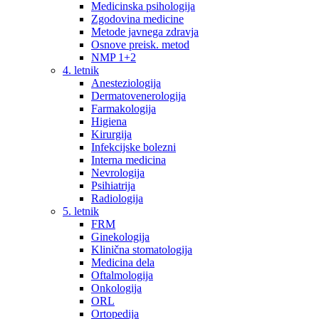
Medicinska psihologija
Zgodovina medicine
Metode javnega zdravja
Osnove preisk. metod
NMP 1+2
4. letnik
Anesteziologija
Dermatovenerologija
Farmakologija
Higiena
Kirurgija
Infekcijske bolezni
Interna medicina
Nevrologija
Psihiatrija
Radiologija
5. letnik
FRM
Ginekologija
Klinična stomatologija
Medicina dela
Oftalmologija
Onkologija
ORL
Ortopedija