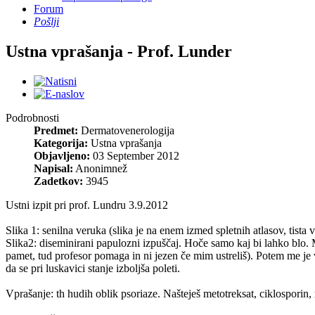
Forum
Pošlji
Ustna vprašanja - Prof. Lunder
Podrobnosti
Predmet:
Dermatovenerologija
Kategorija:
Ustna vprašanja
Objavljeno:
03 September 2012
Napisal:
Anonimnež
Zadetkov:
3945
Ustni izpit pri prof. Lundru 3.9.2012
Slika 1: senilna veruka (slika je na enem izmed spletnih atlasov, tis
Slika2: diseminirani papulozni izpuščaj. Hoče samo kaj bi lahko blo. Me
pamet, tud profesor pomaga in ni jezen če mim ustreliš). Potem me je
da se pri luskavici stanje izboljša poleti.
Vprašanje: th hudih oblik psoriaze. Našteješ metotreksat, ciklosporin,