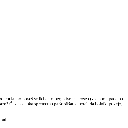
otem lahko poveš še lichen ruber, pityriasis rosea (vse kar ti pade na
zo? Čas nastanka sprememb pa še slišat je hotel, da bolniki povejo,
 hud.