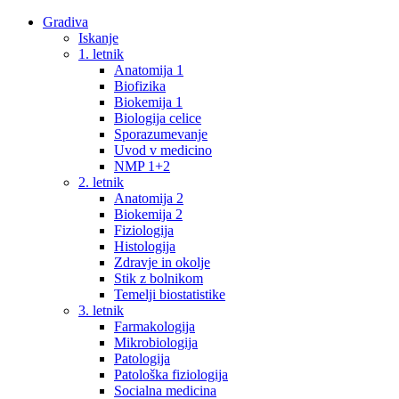
Gradiva
Iskanje
1. letnik
Anatomija 1
Biofizika
Biokemija 1
Biologija celice
Sporazumevanje
Uvod v medicino
NMP 1+2
2. letnik
Anatomija 2
Biokemija 2
Fiziologija
Histologija
Zdravje in okolje
Stik z bolnikom
Temelji biostatistike
3. letnik
Farmakologija
Mikrobiologija
Patologija
Patološka fiziologija
Socialna medicina