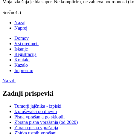
Moja izkušnja je bla super. Ne komplicira, ne zahteva podrobnosti (k
Srečno! :)
Nazaj
Naprej
Domov
Vsi predmeti
Iskanje
Registracija
Kontakt
Kazalo
Impresum
Na vrh
Zadnji prispevki
Tumorji jajčnika - izpiski
Izpraševalci po dnevih
Pisna vprašanja po sklopih
Zbrana pisna vprašanja (od 2020)
Zbrana pisna vprašanja
Zbirka ustnih vprašanj