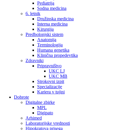
Pediatrija
Sodna medicina
6. letnik
Družinska medicina
Interna medicina
Kirurgija
Predbolonjski sistem
Anatomija
Terminologija
Humana genetika
Klinična propedevtika
Zdravniki
Pripravništvo
UKC LJ
UKC MB
Strokovni izpit
Specializacije
Kariera v tujini
Dobrote
Digitalne zbirke
MPL
Digipato
Arhimed
Laboratorijske vrednosti
Hipokratova prisega