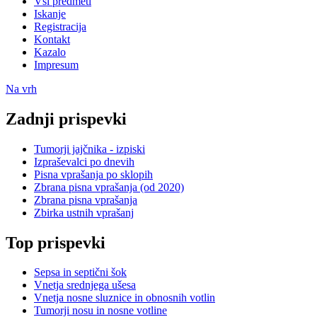
Vsi predmeti
Iskanje
Registracija
Kontakt
Kazalo
Impresum
Na vrh
Zadnji prispevki
Tumorji jajčnika - izpiski
Izpraševalci po dnevih
Pisna vprašanja po sklopih
Zbrana pisna vprašanja (od 2020)
Zbrana pisna vprašanja
Zbirka ustnih vprašanj
Top prispevki
Sepsa in septični šok
Vnetja srednjega ušesa
Vnetja nosne sluznice in obnosnih votlin
Tumorji nosu in nosne votline