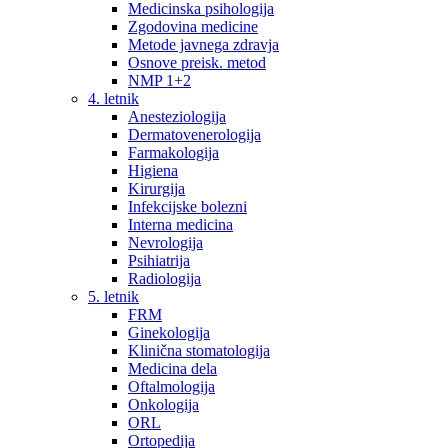
Medicinska psihologija
Zgodovina medicine
Metode javnega zdravja
Osnove preisk. metod
NMP 1+2
4. letnik
Anesteziologija
Dermatovenerologija
Farmakologija
Higiena
Kirurgija
Infekcijske bolezni
Interna medicina
Nevrologija
Psihiatrija
Radiologija
5. letnik
FRM
Ginekologija
Klinična stomatologija
Medicina dela
Oftalmologija
Onkologija
ORL
Ortopedija