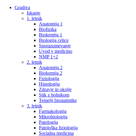
Gradiva
Iskanje
1. letnik
Anatomija 1
Biofizika
Biokemija 1
Biologija celice
Sporazumevanje
Uvod v medicino
NMP 1+2
2. letnik
Anatomija 2
Biokemija 2
Fiziologija
Histologija
Zdravje in okolje
Stik z bolnikom
Temelji biostatistike
3. letnik
Farmakologija
Mikrobiologija
Patologija
Patološka fiziologija
Socialna medicina