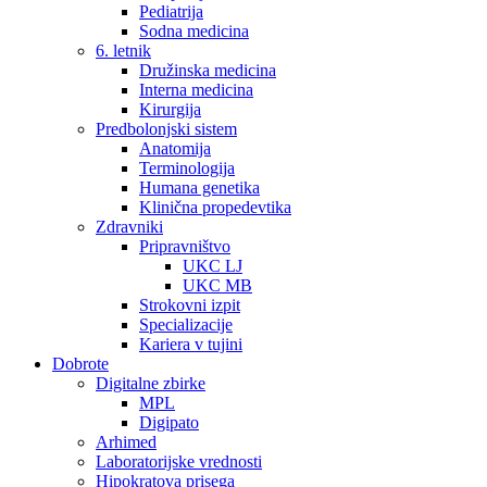
Pediatrija
Sodna medicina
6. letnik
Družinska medicina
Interna medicina
Kirurgija
Predbolonjski sistem
Anatomija
Terminologija
Humana genetika
Klinična propedevtika
Zdravniki
Pripravništvo
UKC LJ
UKC MB
Strokovni izpit
Specializacije
Kariera v tujini
Dobrote
Digitalne zbirke
MPL
Digipato
Arhimed
Laboratorijske vrednosti
Hipokratova prisega