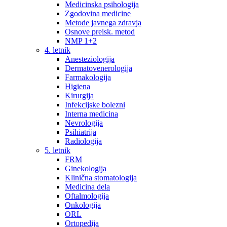
Medicinska psihologija
Zgodovina medicine
Metode javnega zdravja
Osnove preisk. metod
NMP 1+2
4. letnik
Anesteziologija
Dermatovenerologija
Farmakologija
Higiena
Kirurgija
Infekcijske bolezni
Interna medicina
Nevrologija
Psihiatrija
Radiologija
5. letnik
FRM
Ginekologija
Klinična stomatologija
Medicina dela
Oftalmologija
Onkologija
ORL
Ortopedija