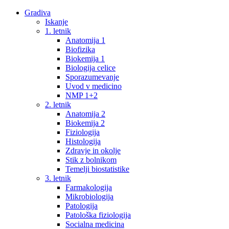
Gradiva
Iskanje
1. letnik
Anatomija 1
Biofizika
Biokemija 1
Biologija celice
Sporazumevanje
Uvod v medicino
NMP 1+2
2. letnik
Anatomija 2
Biokemija 2
Fiziologija
Histologija
Zdravje in okolje
Stik z bolnikom
Temelji biostatistike
3. letnik
Farmakologija
Mikrobiologija
Patologija
Patološka fiziologija
Socialna medicina