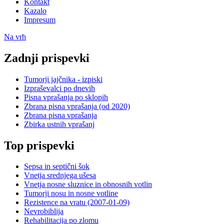
Kontakt
Kazalo
Impresum
Na vrh
Zadnji prispevki
Tumorji jajčnika - izpiski
Izpraševalci po dnevih
Pisna vprašanja po sklopih
Zbrana pisna vprašanja (od 2020)
Zbrana pisna vprašanja
Zbirka ustnih vprašanj
Top prispevki
Sepsa in septični šok
Vnetja srednjega ušesa
Vnetja nosne sluznice in obnosnih votlin
Tumorji nosu in nosne votline
Rezistence na vratu (2007-01-09)
Nevrobiblija
Rehabilitacija po zlomu