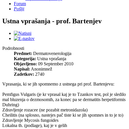
Forum
Pošlji
Ustna vprašanja - prof. Bartenjev
Podrobnosti
Predmet:
Dermatovenerologija
Kategorija:
Ustna vprašanja
Objavljeno:
09 September 2010
Napisal:
Anonimnež
Zadetkov:
2740
Vprasanja, ki se jih spomnemo z ustnega pri prof. Bartenjevu:
Pemfigus Vulgaris (je kr vprasal kaj je to Tzankov test, pol je sledilo
mal bluzenja o dezmosomih, za konec pa se dermatitis herpetiformis
Duhring)
Zdravljenje rozacee (ne pozabit metronidazola)
Cheilitis (na splosno, nastejes pač tiste ki se jih spomnes in to je to)
Zdravljenje Mycosis fungoides
Lokalna th. (podlage), kaj je v gelih