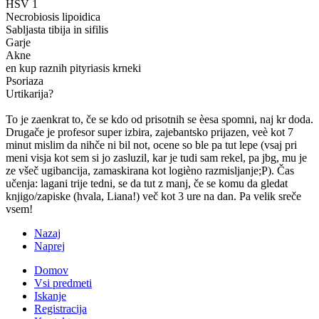
HSV 1
Necrobiosis lipoidica
Sabljasta tibija in sifilis
Garje
Akne
en kup raznih pityriasis krneki
Psoriaza
Urtikarija?
To je zaenkrat to, če se kdo od prisotnih se èesa spomni, naj kr doda.
Drugače je profesor super izbira, zajebantsko prijazen, veè kot 7
minut mislim da nihče ni bil not, ocene so ble pa tut lepe (vsaj pri
meni visja kot sem si jo zasluzil, kar je tudi sam rekel, pa jbg, mu je
ze všeč ugibancija, zamaskirana kot logièno razmisljanje;P). Čas
učenja: lagani trije tedni, se da tut z manj, če se komu da gledat
knjigo/zapiske (hvala, Liana!) več kot 3 ure na dan. Pa velik sreče
vsem!
Nazaj
Naprej
Domov
Vsi predmeti
Iskanje
Registracija