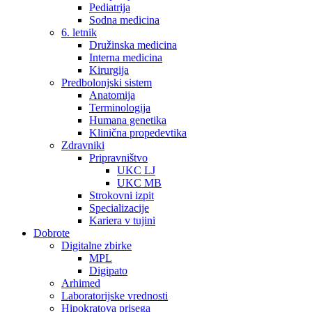
Pediatrija
Sodna medicina
6. letnik
Družinska medicina
Interna medicina
Kirurgija
Predbolonjski sistem
Anatomija
Terminologija
Humana genetika
Klinična propedevtika
Zdravniki
Pripravništvo
UKC LJ
UKC MB
Strokovni izpit
Specializacije
Kariera v tujini
Dobrote
Digitalne zbirke
MPL
Digipato
Arhimed
Laboratorijske vrednosti
Hipokratova prisega