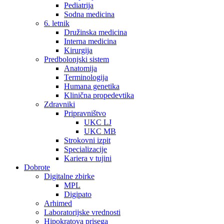
Pediatrija
Sodna medicina
6. letnik
Družinska medicina
Interna medicina
Kirurgija
Predbolonjski sistem
Anatomija
Terminologija
Humana genetika
Klinična propedevtika
Zdravniki
Pripravništvo
UKC LJ
UKC MB
Strokovni izpit
Specializacije
Kariera v tujini
Dobrote
Digitalne zbirke
MPL
Digipato
Arhimed
Laboratorijske vrednosti
Hipokratova prisega