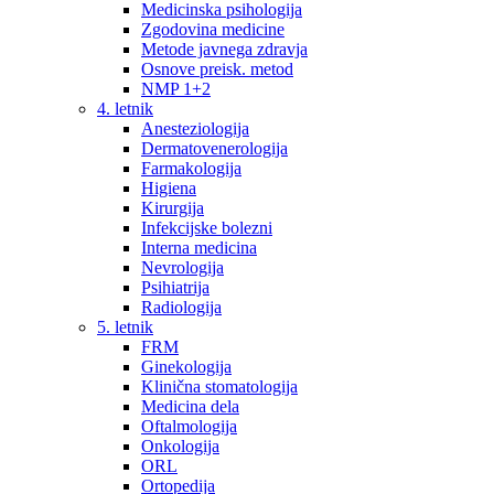
Medicinska psihologija
Zgodovina medicine
Metode javnega zdravja
Osnove preisk. metod
NMP 1+2
4. letnik
Anesteziologija
Dermatovenerologija
Farmakologija
Higiena
Kirurgija
Infekcijske bolezni
Interna medicina
Nevrologija
Psihiatrija
Radiologija
5. letnik
FRM
Ginekologija
Klinična stomatologija
Medicina dela
Oftalmologija
Onkologija
ORL
Ortopedija