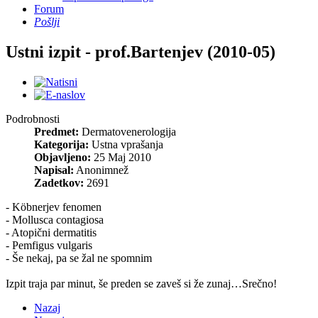
Forum
Pošlji
Ustni izpit - prof.Bartenjev (2010-05)
Podrobnosti
Predmet:
Dermatovenerologija
Kategorija:
Ustna vprašanja
Objavljeno:
25 Maj 2010
Napisal:
Anonimnež
Zadetkov:
2691
- Köbnerjev fenomen
- Mollusca contagiosa
- Atopični dermatitis
- Pemfigus vulgaris
- Še nekaj, pa se žal ne spomnim
Izpit traja par minut, še preden se zaveš si že zunaj…Srečno!
Nazaj