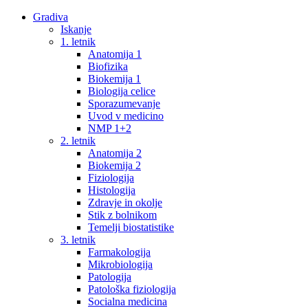
Gradiva
Iskanje
1. letnik
Anatomija 1
Biofizika
Biokemija 1
Biologija celice
Sporazumevanje
Uvod v medicino
NMP 1+2
2. letnik
Anatomija 2
Biokemija 2
Fiziologija
Histologija
Zdravje in okolje
Stik z bolnikom
Temelji biostatistike
3. letnik
Farmakologija
Mikrobiologija
Patologija
Patološka fiziologija
Socialna medicina