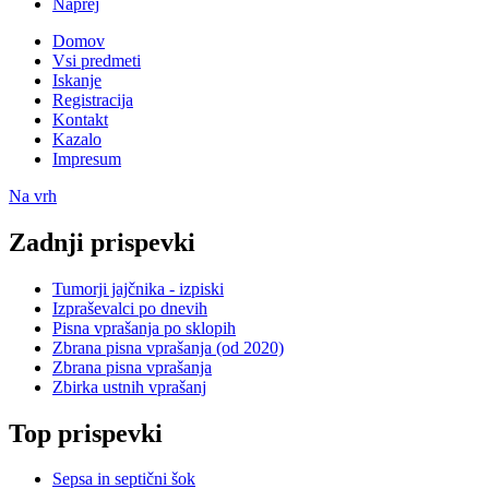
Naprej
Domov
Vsi predmeti
Iskanje
Registracija
Kontakt
Kazalo
Impresum
Na vrh
Zadnji prispevki
Tumorji jajčnika - izpiski
Izpraševalci po dnevih
Pisna vprašanja po sklopih
Zbrana pisna vprašanja (od 2020)
Zbrana pisna vprašanja
Zbirka ustnih vprašanj
Top prispevki
Sepsa in septični šok