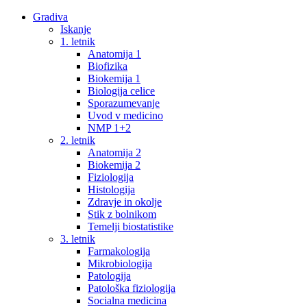
Gradiva
Iskanje
1. letnik
Anatomija 1
Biofizika
Biokemija 1
Biologija celice
Sporazumevanje
Uvod v medicino
NMP 1+2
2. letnik
Anatomija 2
Biokemija 2
Fiziologija
Histologija
Zdravje in okolje
Stik z bolnikom
Temelji biostatistike
3. letnik
Farmakologija
Mikrobiologija
Patologija
Patološka fiziologija
Socialna medicina