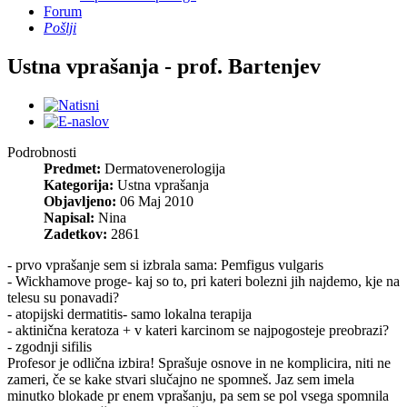
Forum
Pošlji
Ustna vprašanja - prof. Bartenjev
Podrobnosti
Predmet:
Dermatovenerologija
Kategorija:
Ustna vprašanja
Objavljeno:
06 Maj 2010
Napisal:
Nina
Zadetkov:
2861
- prvo vprašanje sem si izbrala sama: Pemfigus vulgaris
- Wickhamove proge- kaj so to, pri kateri bolezni jih najdemo, kje na
telesu su ponavadi?
- atopijski dermatitis- samo lokalna terapija
- aktinična keratoza + v kateri karcinom se najpogosteje preobrazi?
- zgodnji sifilis
Profesor je odlična izbira! Sprašuje osnove in ne komplicira, niti ne
zameri, če se kake stvari slučajno ne spomneš. Jaz sem imela
minutko blokade pr enem vprašanju, pa sem se pol vsega spomnila