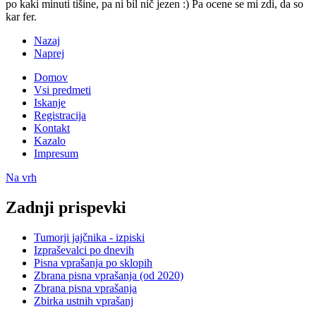
po kaki minuti tišine, pa ni bil nič jezen :) Pa ocene se mi zdi, da so
kar fer.
Nazaj
Naprej
Domov
Vsi predmeti
Iskanje
Registracija
Kontakt
Kazalo
Impresum
Na vrh
Zadnji prispevki
Tumorji jajčnika - izpiski
Izpraševalci po dnevih
Pisna vprašanja po sklopih
Zbrana pisna vprašanja (od 2020)
Zbrana pisna vprašanja
Zbirka ustnih vprašanj