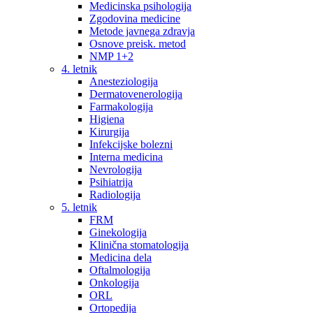
Medicinska psihologija
Zgodovina medicine
Metode javnega zdravja
Osnove preisk. metod
NMP 1+2
4. letnik
Anesteziologija
Dermatovenerologija
Farmakologija
Higiena
Kirurgija
Infekcijske bolezni
Interna medicina
Nevrologija
Psihiatrija
Radiologija
5. letnik
FRM
Ginekologija
Klinična stomatologija
Medicina dela
Oftalmologija
Onkologija
ORL
Ortopedija