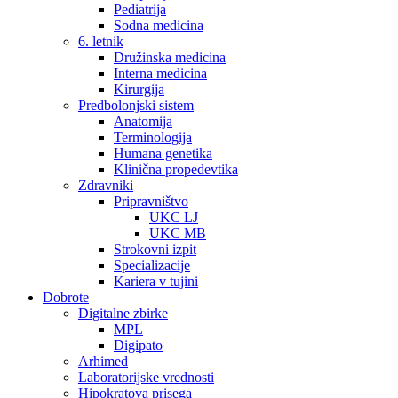
Pediatrija
Sodna medicina
6. letnik
Družinska medicina
Interna medicina
Kirurgija
Predbolonjski sistem
Anatomija
Terminologija
Humana genetika
Klinična propedevtika
Zdravniki
Pripravništvo
UKC LJ
UKC MB
Strokovni izpit
Specializacije
Kariera v tujini
Dobrote
Digitalne zbirke
MPL
Digipato
Arhimed
Laboratorijske vrednosti
Hipokratova prisega