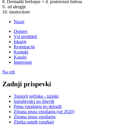
8. Dermatiti berloque + d. praterensis bulosa
9. -id alergije
10. mastocitom
Nazaj
Domov
Vsi predmeti
Iskanje
Registracija
Kontakt
Kazalo
Impresum
Na vrh
Zadnji prispevki
Tumorji jajčnika - izpiski
Izpraševalci po dnevih
Pisna vprašanja po sklopih
Zbrana pisna vprašanja (od 2020)
Zbrana pisna vprašanja
Zbirka ustnih vprašanj