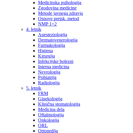
Medicinska psihologija
Zgodovina medicine
Metode javnega zdravja
Osnove preisk. metod
NMP 1+2
4. letnik
Anesteziologija
Dermatovenerologija
Farmakologija
Higiena
Kirurgija
Infekcijske bolezni
Interna medicina
Nevrologija
Psihiatrija
Radiologija
5. letnik
FRM
Ginekologija
Klinična stomatologija
Medicina dela
Oftalmologija
Onkologija
ORL
Ortopedija