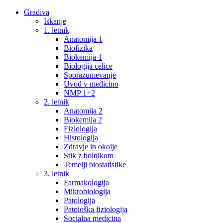
Gradiva
Iskanje
1. letnik
Anatomija 1
Biofizika
Biokemija 1
Biologija celice
Sporazumevanje
Uvod v medicino
NMP 1+2
2. letnik
Anatomija 2
Biokemija 2
Fiziologija
Histologija
Zdravje in okolje
Stik z bolnikom
Temelji biostatistike
3. letnik
Farmakologija
Mikrobiologija
Patologija
Patološka fiziologija
Socialna medicina