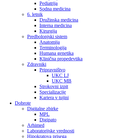
Pediatrija
Sodna medicina
6. letnik
Družinska medicina
Interna medicina
Kirurgija
Predbolonjski sistem
Anatomija
Terminologija
Humana genetika
Klinična propedevtika
Zdravniki
Pripravništvo
UKC LJ
UKC MB
Strokovni izpit
Specializacije
Kariera v tujini
Dobrote
Digitalne zbirke
MPL
Digipato
Arhimed
Laboratorijske vrednosti
Hipokratova prisega