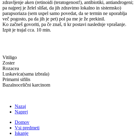
zdravljenje aken (retinoidi (teratogenost!), antibiotiki, antiandrogeni;
pa najprej je želel slišat, da jih zdravimo lokalno in sistemsko)
parapsoriaza (sem uspel samo povedat, da se termin ne uporablja
več pogosto, pa da jih je pet) pol pa me je že prekinil.
Ko začneš govoriti, pa če znaš, ti kr postavi naslednje vprašanje.
Izpit je trajal cca. 10 min.
Vitiligo
Zoster
Rozacea
Luskavica(sama izbrala)
Primarni sifilis
Bazalnocelični karcinom
Nazaj
Naprej
Domov
Vsi predmeti
Iskanje