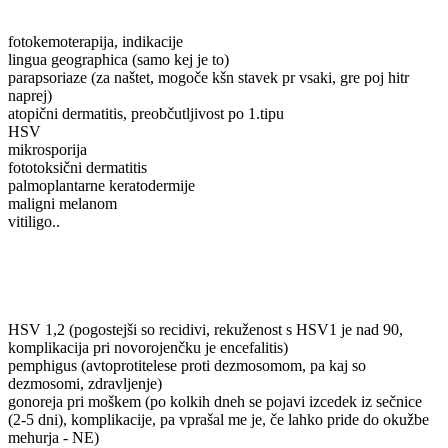
fotokemoterapija, indikacije
lingua geographica (samo kej je to)
parapsoriaze (za naštet, mogoče kšn stavek pr vsaki, gre poj hitr
naprej)
atopični dermatitis, preobčutljivost po 1.tipu
HSV
mikrosporija
fototoksični dermatitis
palmoplantarne keratodermije
maligni melanom
vitiligo..
HSV 1,2 (pogostejši so recidivi, rekuženost s HSV1 je nad 90,
komplikacija pri novorojenčku je encefalitis)
pemphigus (avtoprotitelese proti dezmosomom, pa kaj so
dezmosomi, zdravljenje)
gonoreja pri moškem (po kolkih dneh se pojavi izcedek iz sečnice
(2-5 dni), komplikacije, pa vprašal me je, če lahko pride do okužbe
mehurja - NE)