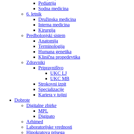
Pediatrija
Sodna medicina
6. letnik
Družinska medicina
Interna medicina
Kirurgija
Predbolonjski sistem
Anatomija
Terminologija
Humana genetika
Klinična propedevtika
Zdravniki
Pripravništvo
UKC LJ
UKC MB
Strokovni izpit
Specializacije
Kariera v tujini
Dobrote
Digitalne zbirke
MPL
Digipato
Arhimed
Laboratorijske vrednosti
Hipokratova prisega