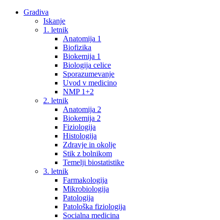
Gradiva
Iskanje
1. letnik
Anatomija 1
Biofizika
Biokemija 1
Biologija celice
Sporazumevanje
Uvod v medicino
NMP 1+2
2. letnik
Anatomija 2
Biokemija 2
Fiziologija
Histologija
Zdravje in okolje
Stik z bolnikom
Temelji biostatistike
3. letnik
Farmakologija
Mikrobiologija
Patologija
Patološka fiziologija
Socialna medicina