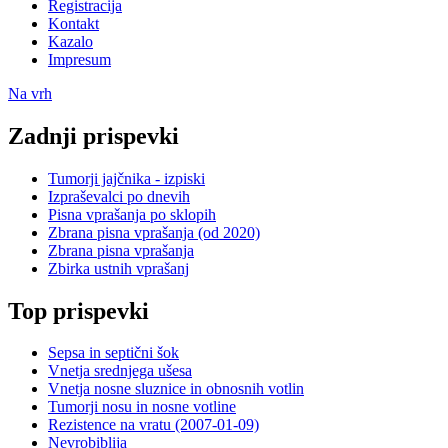
Registracija
Kontakt
Kazalo
Impresum
Na vrh
Zadnji prispevki
Tumorji jajčnika - izpiski
Izpraševalci po dnevih
Pisna vprašanja po sklopih
Zbrana pisna vprašanja (od 2020)
Zbrana pisna vprašanja
Zbirka ustnih vprašanj
Top prispevki
Sepsa in septični šok
Vnetja srednjega ušesa
Vnetja nosne sluznice in obnosnih votlin
Tumorji nosu in nosne votline
Rezistence na vratu (2007-01-09)
Nevrobiblija