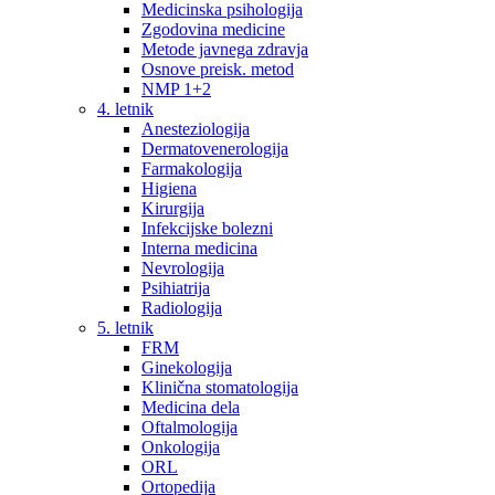
Medicinska psihologija
Zgodovina medicine
Metode javnega zdravja
Osnove preisk. metod
NMP 1+2
4. letnik
Anesteziologija
Dermatovenerologija
Farmakologija
Higiena
Kirurgija
Infekcijske bolezni
Interna medicina
Nevrologija
Psihiatrija
Radiologija
5. letnik
FRM
Ginekologija
Klinična stomatologija
Medicina dela
Oftalmologija
Onkologija
ORL
Ortopedija