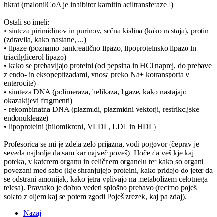
hkrat (malonilCoA je inhibitor karnitin aciltransferaze I)
Ostali so imeli:
• sinteza pirimidinov in purinov, sečna kislina (kako nastaja), protin
(zdravila, kako nastane, ...)
• lipaze (poznamo pankreatično lipazo, lipoproteinsko lipazo in
triacilglicerol lipazo)
• kako se prebavljajo proteini (od pepsina in HCl naprej, do prebave
z endo- in eksopeptizadami, vnosa preko Na+ kotransporta v
enterocite)
• simteza DNA (polimeraza, helikaza, ligaze, kako nastajajo
okazakijevi fragmenti)
• rekombinatna DNA (plazmidi, plazmidni vektorji, restrikcijske
endonukleaze)
• lipoproteini (hilomikroni, VLDL, LDL in HDL)
Profesorica se mi je zdela zelo prijazna, vodi pogovor (čeprav je
seveda najbolje da sam kar največ poveš). Hoče da veš kje kaj
poteka, v katerem organu in celičnem organelu ter kako so organi
povezani med sabo (kje shranjujejo proteini, kako pridejo do jeter da
se odstrani amonijak, kako jetra vplivajo na metabolizem celotnega
telesa). Pravtako je dobro vedeti splošno prebavo (recimo poješ
solato z oljem kaj se potem zgodi Poješ zrezek, kaj pa zdaj).
Nazaj