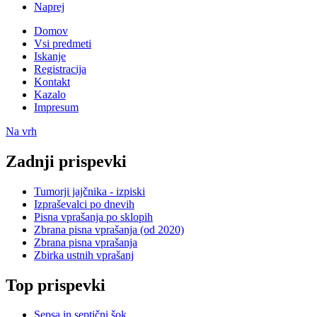
Naprej
Domov
Vsi predmeti
Iskanje
Registracija
Kontakt
Kazalo
Impresum
Na vrh
Zadnji prispevki
Tumorji jajčnika - izpiski
Izpraševalci po dnevih
Pisna vprašanja po sklopih
Zbrana pisna vprašanja (od 2020)
Zbrana pisna vprašanja
Zbirka ustnih vprašanj
Top prispevki
Sepsa in septični šok