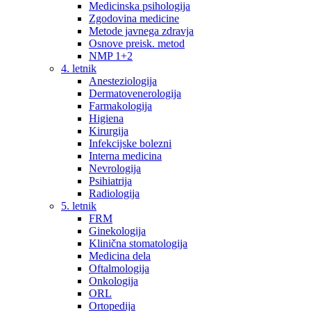
Medicinska psihologija
Zgodovina medicine
Metode javnega zdravja
Osnove preisk. metod
NMP 1+2
4. letnik
Anesteziologija
Dermatovenerologija
Farmakologija
Higiena
Kirurgija
Infekcijske bolezni
Interna medicina
Nevrologija
Psihiatrija
Radiologija
5. letnik
FRM
Ginekologija
Klinična stomatologija
Medicina dela
Oftalmologija
Onkologija
ORL
Ortopedija