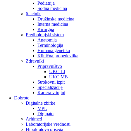
Pediatrija
Sodna medicina
6. letnik
Družinska medicina
Interna medicina
Kirurgija
Predbolonjski sistem
Anatomija
Terminologija
Humana genetika
Klinična propedevtika
Zdravniki
Pripravništvo
UKC LJ
UKC MB
Strokovni izpit
Specializacije
Kariera v tujini
Dobrote
Digitalne zbirke
MPL
Digipato
Arhimed
Laboratorijske vrednosti
Hipokratova prisega