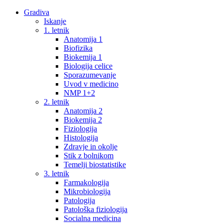
Gradiva
Iskanje
1. letnik
Anatomija 1
Biofizika
Biokemija 1
Biologija celice
Sporazumevanje
Uvod v medicino
NMP 1+2
2. letnik
Anatomija 2
Biokemija 2
Fiziologija
Histologija
Zdravje in okolje
Stik z bolnikom
Temelji biostatistike
3. letnik
Farmakologija
Mikrobiologija
Patologija
Patološka fiziologija
Socialna medicina