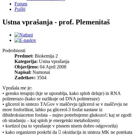
Forum
Pošlji
Ustna vprašanja - prof. Plemenitaš
Podrobnosti
Predmet:
Biokemija 2
Kategorija:
Ustna vprašanja
Objavljeno:
04 April 2008
Napisal:
Namonai
Zadetkov:
3504
Vprašala me je:
• gensko terapijo (kje se uporablja, kako sploh deluje) in RNA
polimerazo (kako se razlikuje od DNA polimeraze)
• glicerol in sintezo TAGov v maščevju (glicerol se v maščevju ne
more fosforilirat, lahko pa glicerol-3 fosfat nastane iz
dihidroksiaceton fosfata – nujno potrebujemo glukozo!; kaj se zgodi
ob stradanju – kaj sploh je energetski metabolizem)
• kortizol (na to vprašanje v pisnem nisem dobro odgovorila)
• kako organizem poskrbi da  oksidacija in sinteza MK ne potekata