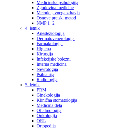
Medicinska psihologija
Zgodovina medicine
Metode javnega zdravja
Osnove preisk. metod
NMP 1+2
4. letnik
Anesteziologija
Dermatovenerologija
Farmakologija
Higiena
Kirurgija
Infekcijske bolezni
Interna medicina
Nevrologija
Psihiatrija
Radiologija
5. letnik
FRM
Ginekologija
Klinična stomatologija
Medicina dela
Oftalmologija
Onkologija
ORL
Ortopedija