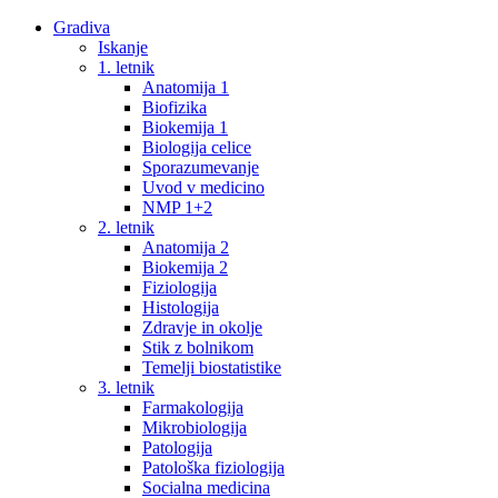
Gradiva
Iskanje
1. letnik
Anatomija 1
Biofizika
Biokemija 1
Biologija celice
Sporazumevanje
Uvod v medicino
NMP 1+2
2. letnik
Anatomija 2
Biokemija 2
Fiziologija
Histologija
Zdravje in okolje
Stik z bolnikom
Temelji biostatistike
3. letnik
Farmakologija
Mikrobiologija
Patologija
Patološka fiziologija
Socialna medicina