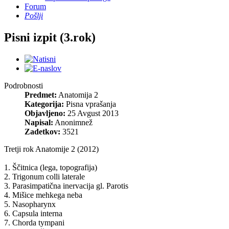
Forum
Pošlji
Pisni izpit (3.rok)
Podrobnosti
Predmet:
Anatomija 2
Kategorija:
Pisna vprašanja
Objavljeno:
25 Avgust 2013
Napisal:
Anonimnež
Zadetkov:
3521
Tretji rok Anatomije 2 (2012)
1. Ščitnica (lega, topografija)
2. Trigonum colli laterale
3. Parasimpatična inervacija gl. Parotis
4. Mišice mehkega neba
5. Nasopharynx
6. Capsula interna
7. Chorda tympani