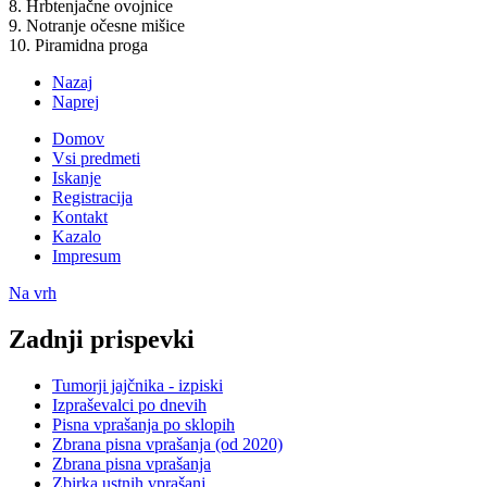
8. Hrbtenjačne ovojnice
9. Notranje očesne mišice
10. Piramidna proga
Nazaj
Naprej
Domov
Vsi predmeti
Iskanje
Registracija
Kontakt
Kazalo
Impresum
Na vrh
Zadnji prispevki
Tumorji jajčnika - izpiski
Izpraševalci po dnevih
Pisna vprašanja po sklopih
Zbrana pisna vprašanja (od 2020)
Zbrana pisna vprašanja
Zbirka ustnih vprašanj