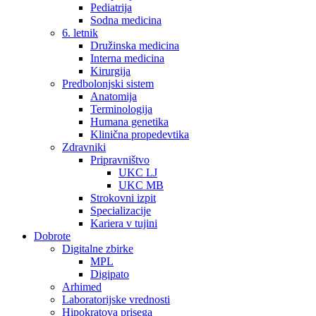
Pediatrija
Sodna medicina
6. letnik
Družinska medicina
Interna medicina
Kirurgija
Predbolonjski sistem
Anatomija
Terminologija
Humana genetika
Klinična propedevtika
Zdravniki
Pripravništvo
UKC LJ
UKC MB
Strokovni izpit
Specializacije
Kariera v tujini
Dobrote
Digitalne zbirke
MPL
Digipato
Arhimed
Laboratorijske vrednosti
Hipokratova prisega