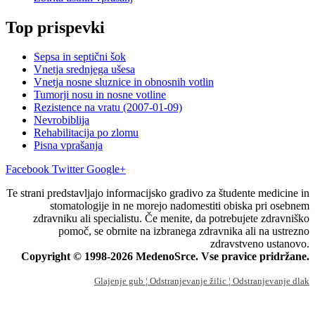
Top prispevki
Sepsa in septični šok
Vnetja srednjega ušesa
Vnetja nosne sluznice in obnosnih votlin
Tumorji nosu in nosne votline
Rezistence na vratu (2007-01-09)
Nevrobiblija
Rehabilitacija po zlomu
Pisna vprašanja
Facebook
Twitter
Google+
Te strani predstavljajo informacijsko gradivo za študente medicine in
stomatologije in ne morejo nadomestiti obiska pri osebnem
zdravniku ali specialistu. Če menite, da potrebujete zdravniško
pomoč, se obrnite na izbranega zdravnika ali na ustrezno
zdravstveno ustanovo.
Copyright © 1998-2026 MedenoSrce. Vse pravice pridržane.
Glajenje gub
¦ Odstranjevanje žilic
¦ Odstranjevanje dlak